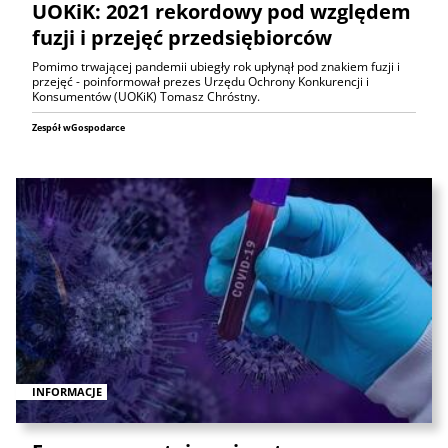
UOKiK: 2021 rekordowy pod względem
fuzji i przejęć przedsiębiorców
Pomimo trwającej pandemii ubiegły rok upłynął pod znakiem fuzji i
przejęć - poinformował prezes Urzędu Ochrony Konkurencji i
Konsumentów (UOKiK) Tomasz Chróstny.
Zespół wGospodarce
INFORMACJE