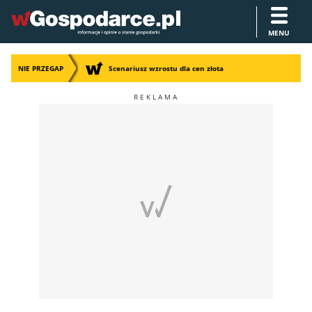
MENU
NIE PRZEGAP
Scenariusz wzrostu dla cen złota