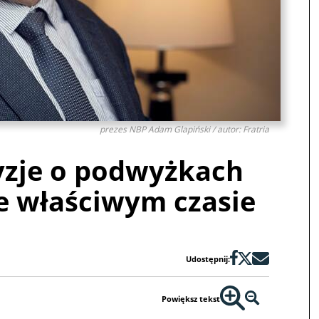
prezes NBP Adam Glapiński / autor: Fratria
yzje o podwyżkach
e właściwym czasie
Udostępnij:
Powiększ tekst