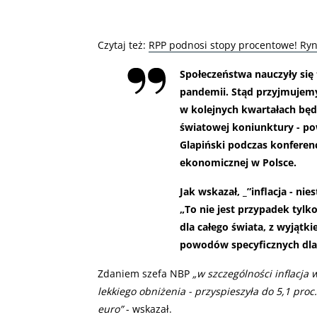
Czytaj też:
RPP podnosi stopy procentowe! Ryne
Społeczeństwa nauczyły si
pandemii. Stąd przyjmujem
w kolejnych kwartałach będ
światowej koniunktury - p
Glapiński podczas konferenc
ekonomicznej w Polsce.
Jak wskazał, _”inflacja - nie
„To nie jest przypadek tylk
dla całego świata, z wyjątki
powodów specyficznych dla s
Zdaniem szefa NBP
„w szczególności inflacj
lekkiego obniżenia - przyspieszyła do 5,1 proc.
euro”
- wskazał.