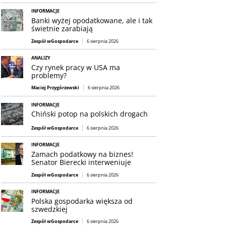
INFORMACJE
Banki wyżej opodatkowane, ale i tak
świetnie zarabiają
Zespół wGospodarce
6 sierpnia 2026
ANALIZY
Czy rynek pracy w USA ma
problemy?
Maciej Przygórzewski
6 sierpnia 2026
INFORMACJE
Chiński potop na polskich drogach
Zespół wGospodarce
6 sierpnia 2026
INFORMACJE
Zamach podatkowy na biznes!
Senator Bierecki interweniuje
Zespół wGospodarce
6 sierpnia 2026
INFORMACJE
Polska gospodarka większa od
szwedzkiej
Zespół wGospodarce
6 sierpnia 2026