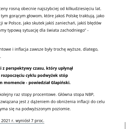
ny rosną obecnie najszybciej od kilkudziesięciu lat.
ym gorącym głowom, które jakoś Polskę traktują, jako
ji w Polsce, jako skutek jakiś zaniechań, jakiś błędów
amy typową sytuację dla świata zachodniego” -
towe i inflacja zawsze były trochę wyższe, dlatego,
.
i z perspektywy czasu, który upłynął
o rozpoczęciu cyklu podwyżek stóp
 momencie - powiedział Glapiński.
 kolejny raz stopy procentowe. Główna stopa NBP,
 związana jest z dążeniem do obniżenia inflacji do celu
rzyma się na podwyższonym poziomie.
 2021 r. wyniósł 7 proc.