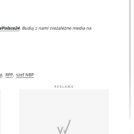
wPolsce24
. Buduj z nami niezależne media na
ja
RPP
szef NBP