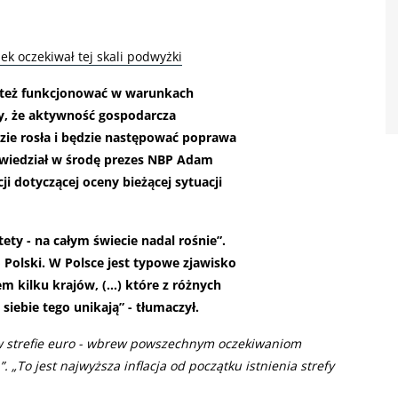
k oczekiwał tej skali podwyżki
ę też funkcjonować w warunkach
y, że aktywność gospodarcza
zie rosła i będzie następować poprawa
owiedział w środę prezes NBP Adam
ji dotyczącej oceny bieżącej sytuacji
stety - na całym świecie nadal rośnie”.
o Polski. W Polsce jest typowe zjawisko
em kilku krajów, (…) które z różnych
iebie tego unikają” - tłumaczył.
a w strefie euro - wbrew powszechnym oczekiwaniom
”. „To jest najwyższa inflacja od początku istnienia strefy