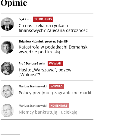
Opinie
Eryk Łon
TYLKO U NAS
Co nas czeka na rynkach
finansowych? Zalecana ostrożność
Zbigniew Kuźmiuk, poseł na Sejm RP
Katastrofa w podatkach! Domański
wszędzie pod kreską
Prof. Dariusz Gawin
WYWIAD
Hasło: „Warszawa”, odzew:
„Wolność”!
Mariusz Staniszewski
WYWIAD
Polacy przejmują zagraniczne marki
Mariusz Staniszewski
KOMENTARZ
Niemcy bankrutują i uciekają