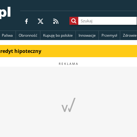
Paliwa
Obronność
Kupuję bo polskie
Innowacje
Przemysł
Zdrowie
kredyt hipoteczny