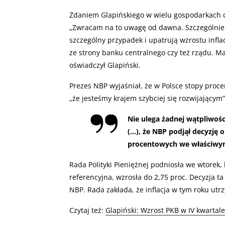
Zdaniem Glapińskiego w wielu gospodarkach ce
„Zwracam na to uwagę od dawna. Szczególnie t
szczególny przypadek i upatrują wzrostu inflac
ze strony banku centralnego czy też rządu. M
oświadczył Glapiński.
Prezes NBP wyjaśniał, że w Polsce stopy procen
„że jesteśmy krajem szybciej się rozwijającym”
Nie ulega żadnej wątpliwośc
(…), że NBP podjął decyzję 
procentowych we właściwym
Rada Polityki Pieniężnej podniosła we wtorek,
referencyjna, wzrosła do 2,75 proc. Decyzja ta
NBP. Rada zakłada, że inflacja w tym roku ut
Czytaj też:
Glapiński: Wzrost PKB w IV kwartale