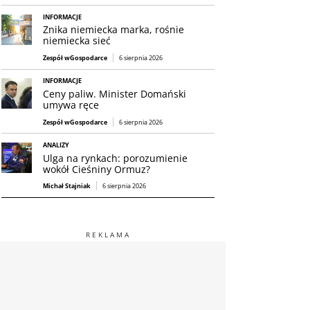
INFORMACJE
Znika niemiecka marka, rośnie
niemiecka sieć
Zespół wGospodarce
6 sierpnia 2026
INFORMACJE
Ceny paliw. Minister Domański
umywa ręce
Zespół wGospodarce
6 sierpnia 2026
ANALIZY
Ulga na rynkach: porozumienie
wokół Cieśniny Ormuz?
Michał Stajniak
6 sierpnia 2026