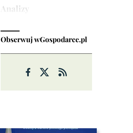
Analizy
Obserwuj wGospodarce.pl
ANALIZY
Czy rynek pracy w USA ma
problemy?
6 sierpnia 2026
Maciej Przygórzewski
ANALIZY
Ulga na rynkach: porozumienie
wokół Cieśniny Ormuz?
Michał Stajniak
6 sierpnia 2026