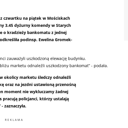
 z czwartku na piątek w Mościskach
ny 3.45 dyżurny komendy w Starych
ie o kradzieży bankomatu z jednej
odkreśliła podinsp. Ewelina Gromek-
janci zauważyli uszkodzoną elewację budynku.
liżu marketu odnaleźli uszkodzony bankomat” - podała.
w okolicy marketu śledczy odnaleźli
kę oraz na jezdni ustawioną przenośną
 ten moment nie wykluczamy żadnej
s pracują policjanci, którzy ustalają
 - zaznaczyła.
REKLAMA