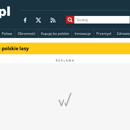
Paliwa
Obronność
Kupuję bo polskie
Innowacje
Przemysł
Zdrowie
polskie lasy