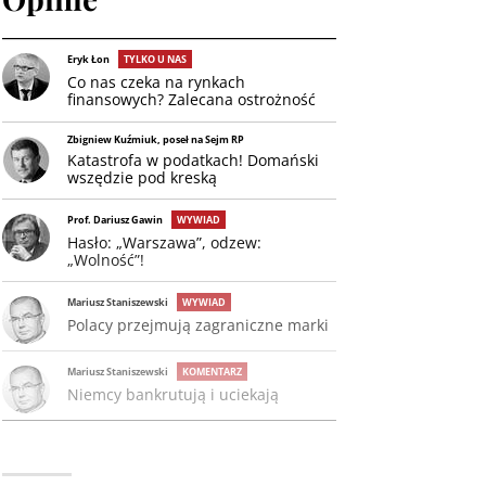
Eryk Łon
TYLKO U NAS
Co nas czeka na rynkach
finansowych? Zalecana ostrożność
Zbigniew Kuźmiuk, poseł na Sejm RP
Katastrofa w podatkach! Domański
wszędzie pod kreską
Prof. Dariusz Gawin
WYWIAD
Hasło: „Warszawa”, odzew:
„Wolność”!
Mariusz Staniszewski
WYWIAD
Polacy przejmują zagraniczne marki
Mariusz Staniszewski
KOMENTARZ
Niemcy bankrutują i uciekają