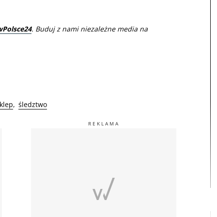
wPolsce24
. Buduj z nami niezależne media na
klep
śledztwo