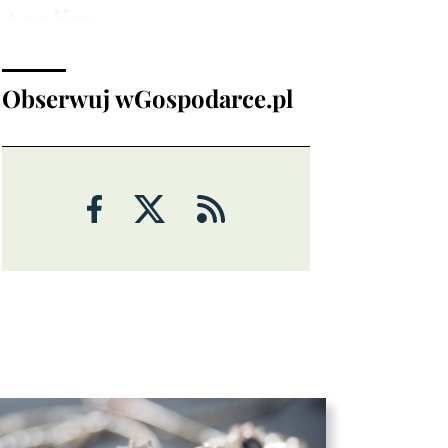
Analizy
Obserwuj wGospodarce.pl
ANALIZY
Ropa handluje nagłówkami
5 sierpnia 2026
Krzysztof Adamczak
ANALIZY
Nastroje coraz mniej sprzyjają
dolarowi?
Marek Rogalski, Dom Maklerski
5 sierpnia 2026
BOŚ
ANALIZY