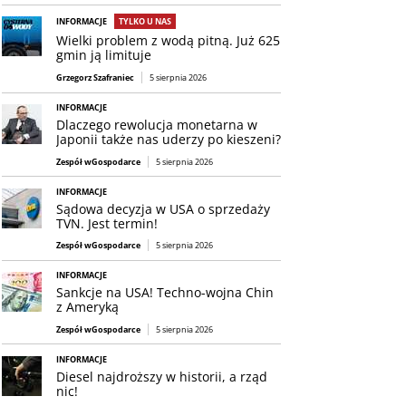
INFORMACJE
TYLKO U NAS
Wielki problem z wodą pitną. Już 625
gmin ją limituje
Grzegorz Szafraniec
5 sierpnia 2026
INFORMACJE
Dlaczego rewolucja monetarna w
Japonii także nas uderzy po kieszeni?
Zespół wGospodarce
5 sierpnia 2026
INFORMACJE
Sądowa decyzja w USA o sprzedaży
TVN. Jest termin!
Zespół wGospodarce
5 sierpnia 2026
INFORMACJE
Sankcje na USA! Techno-wojna Chin
z Ameryką
Zespół wGospodarce
5 sierpnia 2026
INFORMACJE
Diesel najdroższy w historii, a rząd
nic!