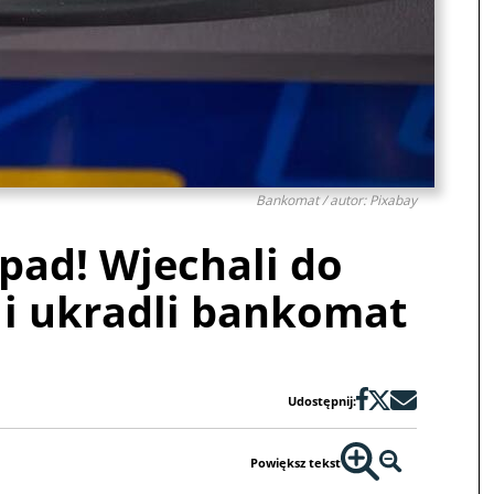
Bankomat / autor: Pixabay
pad! Wjechali do
 i ukradli bankomat
Udostępnij:
Powiększ tekst