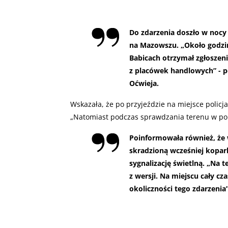
Do zdarzenia doszło w nocy
na Mazowszu. „Około godzi
Babicach otrzymał zgłoszen
z placówek handlowych” - p
Oćwieja.
Wskazała, że po przyjeździe na miejsce polic
„Natomiast podczas sprawdzania terenu w pob
Poinformowała również, że 
skradzioną wcześniej kopar
sygnalizację świetlną. „Na
z wersji. Na miejscu cały cza
okoliczności tego zdarzenia”