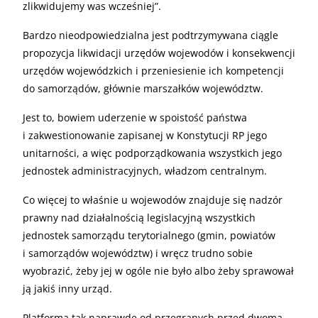
zlikwidujemy was wcześniej”.
Bardzo nieodpowiedzialna jest podtrzymywana ciągle
propozycja likwidacji urzędów wojewodów i konsekwencji
urzędów wojewódzkich i przeniesienie ich kompetencji
do samorządów, głównie marszałków województw.
Jest to, bowiem uderzenie w spoistość państwa
i zakwestionowanie zapisanej w Konstytucji
RP
jego
unitarności, a więc podporządkowania wszystkich jego
jednostek administracyjnych, władzom centralnym.
Co więcej to właśnie u wojewodów znajduje się nadzór
prawny nad działalnością legislacyjną wszystkich
jednostek samorządu terytorialnego (gmin, powiatów
i samorządów województw) i wręcz trudno sobie
wyobrazić, żeby jej w ogóle nie było albo żeby sprawował
ją jakiś inny urząd.
Platforma tak naprawdę od przegranych przed dwoma