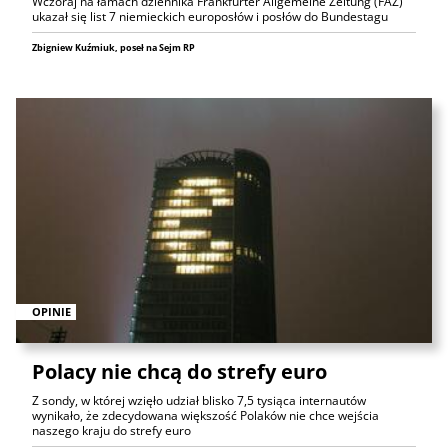
Wczoraj na łamach dziennika Frankfurter Allgemeine Zeitung (FAZ)
ukazał się list 7 niemieckich europosłów i posłów do Bundestagu
Zbigniew Kuźmiuk, poseł na Sejm RP
OPINIE
Polacy nie chcą do strefy euro
Z sondy, w której wzięło udział blisko 7,5 tysiąca internautów
wynikało, że zdecydowana większość Polaków nie chce wejścia
naszego kraju do strefy euro