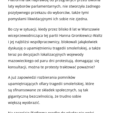
laty wyborów parlamentarnych, nie stworzyła żadnego
pozytywnego przekazu do wyborców, także tymi
pomysłami likwidacyjnymi ich sobie nie zjedna.
Bo czy w sytuacji, kiedy przez blisko 8 lat w Warszawie
wiceprzewodnicząca tej partii Hanna Gronkiewicz-Waltz
i jej najbliżsi współpracownicy, blokowali jakąkolwiek
dyskusję o upamiętnieniu tragedii smoleńskiej, a także
teraz po decyzjach lokalizacyjnych wojewody
mazowieckiego od paru dni protestują, domagając się
konsultacji, można te protesty traktować poważnie?
A już zapowiedzi rozbierania pomników
upamiętniających ofiary tragedii smoleńskiej, które
są sfinansowane ze składek społecznych, są tak
gigantyczną bezczelnością, że trudno sobie
większą wyobrazić.
Na szczęście Platforma prędko do władzy nie wróci