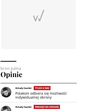
bron palna
Opinie
Arkady Saulski
TYLKO U NAS
Polakom odbiera się możliwość
indywidualnej obrony
Arkady Saulski
INWAZJA NA UKRAINĘ