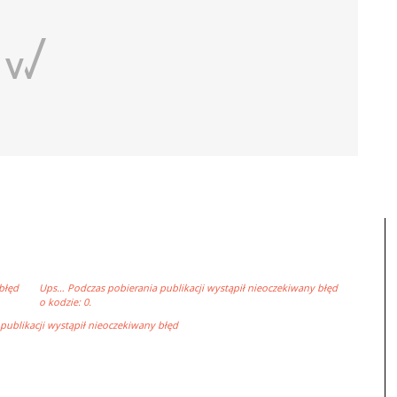
błęd
Ups… Podczas pobierania publikacji wystąpił nieoczekiwany błęd
o kodzie: 0.
ublikacji wystąpił nieoczekiwany błęd