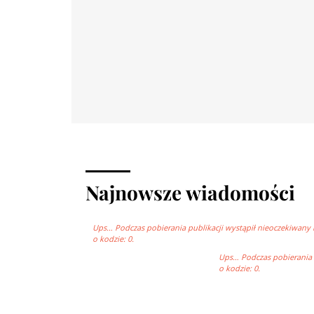
Najnowsze wiadomości
Ups… Podczas pobierania publikacji wystąpił nieoczekiwany 
o kodzie: 0.
Ups… Podczas pobierania p
o kodzie: 0.