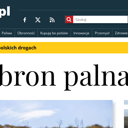
Paliwa
Obronność
Kupuję bo polskie
Innowacje
Przemysł
Zdrowie
polskich drogach
bron paln