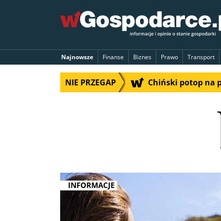
Najnowsze
Finanse
Biznes
Prawo
Transport
NIE PRZEGAP
Chiński potop na 
INFORMACJE