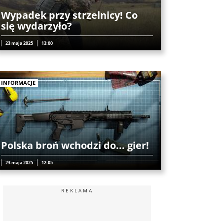
Wypadek przy strzelnicy! Co
się wydarzyło?
23 maja 2025
13:00
INFORMACJE
Polska broń wchodzi do... gier!
23 maja 2025
12:05
REKLAMA