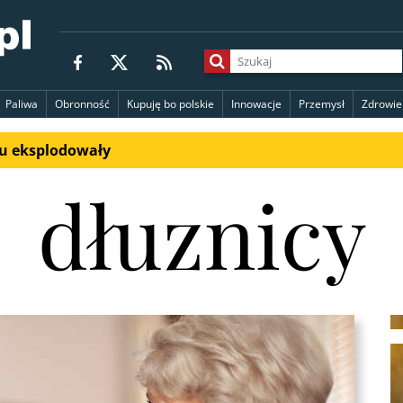
Paliwa
Obronność
Kupuję bo polskie
Innowacje
Przemysł
Zdrowie
du eksplodowały
dłuznicy