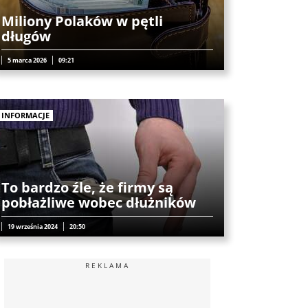
Miliony Polaków w pętli
długów
5 marca 2026
09:21
INFORMACJE
To bardzo źle, że firmy są
pobłażliwe wobec dłużników
19 września 2024
20:50
REKLAMA