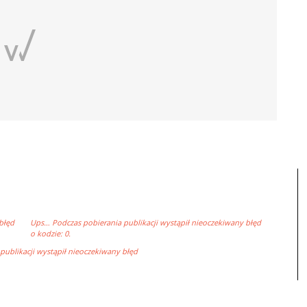
błęd
Ups… Podczas pobierania publikacji wystąpił nieoczekiwany błęd
o kodzie: 0.
ublikacji wystąpił nieoczekiwany błęd