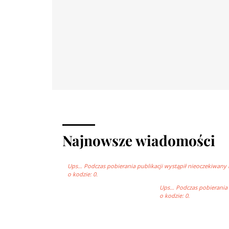
Najnowsze wiadomości
Ups… Podczas pobierania publikacji wystąpił nieoczekiwany 
o kodzie: 0.
Ups… Podczas pobierania p
o kodzie: 0.