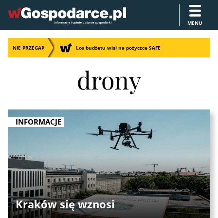
MENU
NIE PRZEGAP
Los budżetu wisi na pożyczce SAFE
drony
INFORMACJE
Kraków się wznosi