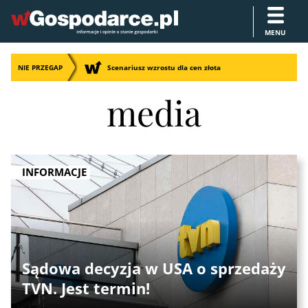
MENU
NIE PRZEGAP
Scenariusz wzrostu dla cen złota
media
INFORMACJE
Sądowa decyzja w USA o sprzedaży
TVN. Jest termin!