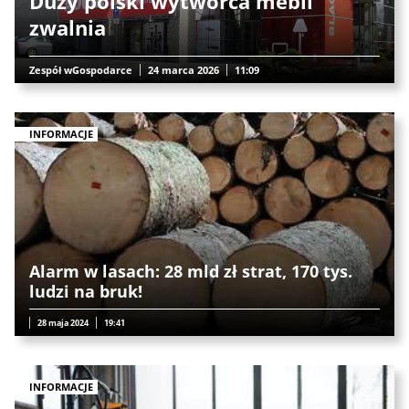
Duży polski wytwórca mebli
zwalnia
Zespół wGospodarce
24 marca 2026
11:09
INFORMACJE
Alarm w lasach: 28 mld zł strat, 170 tys.
ludzi na bruk!
28 maja 2024
19:41
INFORMACJE