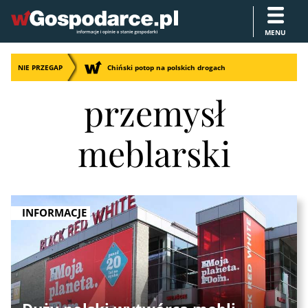
MENU
NIE PRZEGAP
Chiński potop na polskich drogach
przemysł
meblarski
INFORMACJE