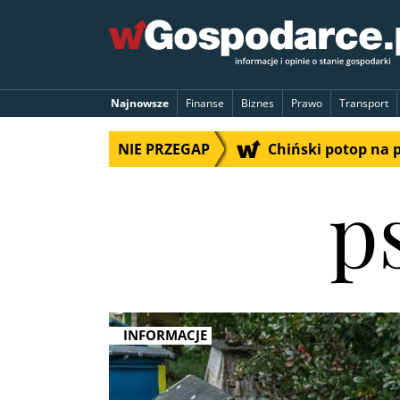
Najnowsze
Finanse
Biznes
Prawo
Transport
NIE PRZEGAP
Chiński potop na 
p
INFORMACJE