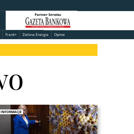
Partner Serwisu
Frank+
Zielona Energia
Opinie
wo
INFORMACJE