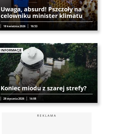
Uwaga, absurd! Pszczoły na
celowniku minister klimatu
18 kwietnia 2026
16:53
INFORMACJE
Koniec miodu z szarej strefy?
28 stycznia 2026
14:08
REKLAMA