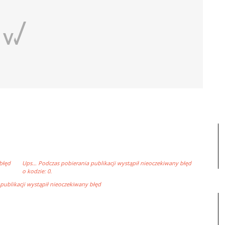
błęd
Ups… Podczas pobierania publikacji wystąpił nieoczekiwany błęd
o kodzie: 0.
ublikacji wystąpił nieoczekiwany błęd