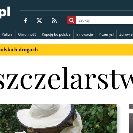
Paliwa
Obronność
Kupuję bo polskie
Innowacje
Przemysł
Zdrowie
polskich drogach
szczelarst