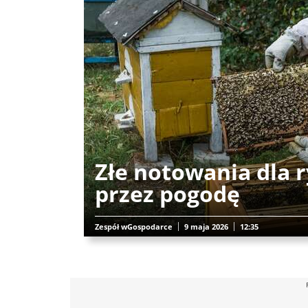
Złe notowania dla 
przez pogodę
Zespół wGospodarce
9 maja 2026
12:35