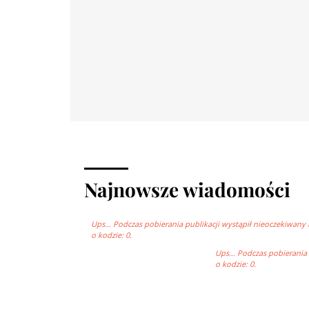
Najnowsze wiadomości
Ups… Podczas pobierania publikacji wystąpił nieoczekiwany 
o kodzie: 0.
Ups… Podczas pobierania p
o kodzie: 0.