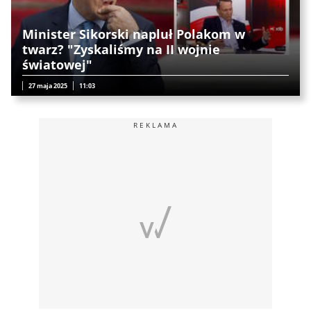
Minister Sikorski napluł Polakom w
twarz? "Zyskaliśmy na II wojnie
światowej"
27 maja 2025
11:03
REKLAMA