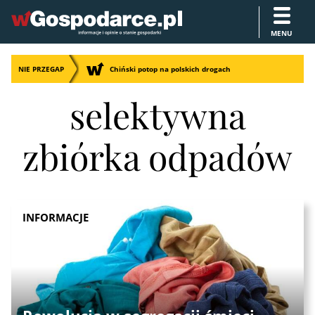
MENU
NIE PRZEGAP
Chiński potop na polskich drogach
selektywna
zbiórka odpadów
INFORMACJE