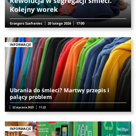
Rewolucja w segregacji śmieci.
Kolejny worek
Grzegorz Szafraniec
20 lutego 2026
17:00
INFORMACJE
Ubrania do śmieci? Martwy przepis i
palący problem
22 stycznia 2025
11:22
INFORMACJE