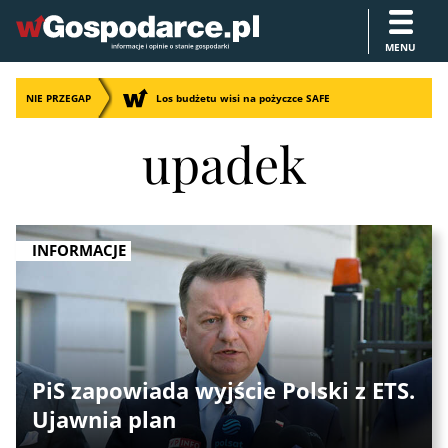
MENU
NIE PRZEGAP
Los budżetu wisi na pożyczce SAFE
upadek
INFORMACJE
PiS zapowiada wyjście Polski z ETS.
Ujawnia plan