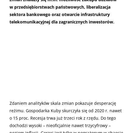
w przedsiębiorstwach państwowych, liberalizacja
sektora bankowego oraz otwarcie infrastruktury
telekomunikacyjnej dla zagranicznych inwestorów.
Zdaniem analityków skala zmian pokazuje desperację
reżimu. Gospodarka Kuby skurczyła się od 2020 r. nawet
o 15 proc. Recesja trwa już trzeci rok z rzędu. Do tego
dochodzi wysoki – nieoficjalnie nawet trzycyfrowy –
poziom inflacji. Gorzej jest tylko w pogrążonym w chaosie