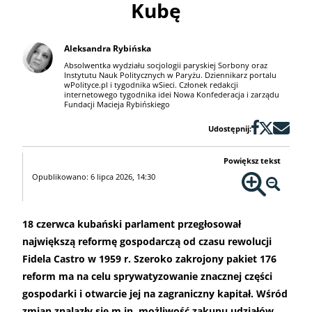
Kubę
Aleksandra Rybińska
Absolwentka wydziału socjologii paryskiej Sorbony oraz
Instytutu Nauk Politycznych w Paryżu. Dziennikarz portalu
wPolityce.pl i tygodnika wSieci. Członek redakcji
internetowego tygodnika idei Nowa Konfederacja i zarządu
Fundacji Macieja Rybińskiego
Udostępnij:
Powiększ tekst
Opublikowano: 6 lipca 2026, 14:30
18 czerwca kubański parlament przegłosował
największą reformę gospodarczą od czasu rewolucji
Fidela Castro w 1959 r. Szeroko zakrojony pakiet 176
reform ma na celu sprywatyzowanie znacznej części
gospodarki i otwarcie jej na zagraniczny kapitał. Wśród
zmian znalazły się m.in. możliwość zakupu udziałów