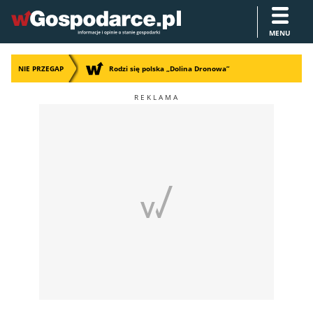
MENU
NIE PRZEGAP
Rodzi się polska „Dolina Dronowa”