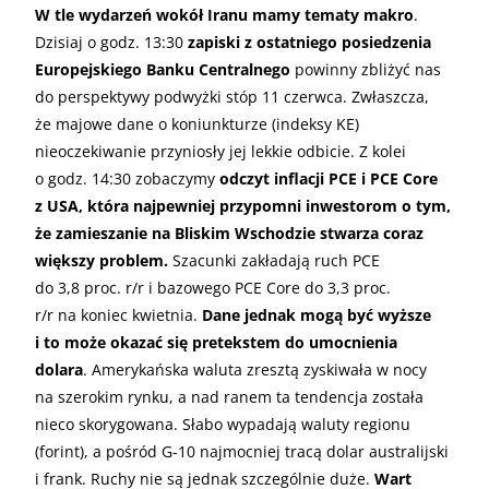
W tle wydarzeń wokół Iranu mamy tematy makro
.
Dzisiaj o godz. 13:30
zapiski z ostatniego posiedzenia
Europejskiego Banku Centralnego
powinny zbliżyć nas
do perspektywy podwyżki stóp 11 czerwca. Zwłaszcza,
że majowe dane o koniunkturze (indeksy KE)
nieoczekiwanie przyniosły jej lekkie odbicie. Z kolei
o godz. 14:30 zobaczymy
odczyt inflacji PCE i PCE Core
z USA, która najpewniej przypomni inwestorom o tym,
że zamieszanie na Bliskim Wschodzie stwarza coraz
większy problem.
Szacunki zakładają ruch PCE
do 3,8 proc. r/r i bazowego PCE Core do 3,3 proc.
r/r na koniec kwietnia.
Dane jednak mogą być wyższe
i to może okazać się pretekstem do umocnienia
dolara
. Amerykańska waluta zresztą zyskiwała w nocy
na szerokim rynku, a nad ranem ta tendencja została
nieco skorygowana. Słabo wypadają waluty regionu
(forint), a pośród G-10 najmocniej tracą dolar australijski
i frank. Ruchy nie są jednak szczególnie duże.
Wart