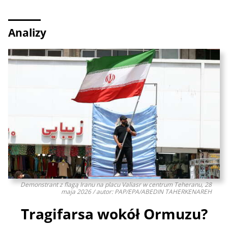
Analizy
Demonstrant z flagą Iranu na placu Valiasr w centrum Teheranu, 28
maja 2026 / autor: PAP/EPA/ABEDIN TAHERKENAREH
Tragifarsa wokół Ormuzu?