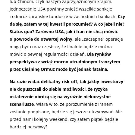
lub Chinom, czyli naszym zaprzyjaźnionym krajom.
Jednocześnie USA powinny znieść wszelkie sankcje
i odmrozić irańskie fundusze w zachodnich bankach.
Czy
da się, zatem w tej kwestii porozumieć? A co jeżeli nie?
Status quo? Zarówno USA, jak i Iran nie chcą mówić
o powrocie do otwartej wojny
, ale „zaczepne” operacje
mogą być coraz częstsze, że finalnie będzie można
mówić o pewnej regularności działań.
Dla rynków
perspektywa z wciąż mocno utrudnionym tranzytem
przez Cieśninę Ormuz może być jednak fatalna.
Na razie widać delikatny risk-off, tak jakby inwestorzy
nie dopuszczali do siebie możliwości, że ryzyka
ostatecznie obrócą się na wyraźnie niekorzystne
scenariusze
. Wiara w to, że porozumienie z Iranem
zostanie podpisane, będzie się jeszcze utrzymywać. Ale
przed nami kolejny weekend, czy zatem piątek będzie
bardziej nerwowy?