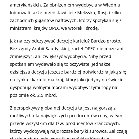
amerykańskich. Za obniżeniem wydobycia w Wiedniu
lobbowali także przedstawiciele Meksyku, Rosji i kilku
zachodnich gigantów naftowych, którzy spotykali się z
ministrami krajów OPEC we wtorek i środę.
Jak należy odczytywać decyzję kartelu? Bardzo prosto.
Bez zgody Arabii Saudyjskiej, kartel OPEC nie może ani
zmniejszyć, ani zwiększyć wydobycia. Niby przed
spotkaniem wydawało się to oczywiste. Jednakże
dzisiejsza decyzja jeszcze bardziej potwierdziła jaką siłę
na rynku i kartelu ma kraj, który jako jedyny na świecie
dysponują wolnymi mocami wydobywczymi ropy na
poziomie ok. 2,5 mb/d.
Z perspektywy globalnej decyzja ta jest najgorszą z
możliwych dla największych producentów ropy, w tym
przede wszystkim dla tzw. producentów krańcowych,
którzy wydobywają najdroższe baryłki surowca. Zaliczają
się do nich przede wszystkim spółki w Kanadzie,