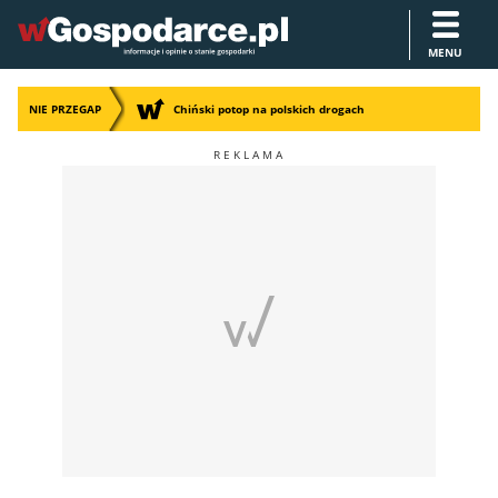
MENU
NIE PRZEGAP
Chiński potop na polskich drogach