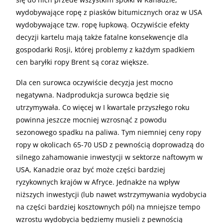
wydobywające ropę z piasków bitumicznych oraz w USA
wydobywające tzw. ropę łupkową. Oczywiście efekty
decyzji kartelu mają także fatalne konsekwencje dla
gospodarki Rosji, której problemy z każdym spadkiem
cen baryłki ropy Brent są coraz większe.
Dla cen surowca oczywiście decyzja jest mocno
negatywna. Nadprodukcja surowca będzie się
utrzymywała. Co więcej w I kwartale przyszłego roku
powinna jeszcze mocniej wzrosnąć z powodu
sezonowego spadku na paliwa. Tym niemniej ceny ropy
ropy w okolicach 65-70 USD z pewnością doprowadzą do
silnego zahamowanie inwestycji w sektorze naftowym w
USA, Kanadzie oraz być może części bardziej
ryzykownych krajów w Afryce. Jednakże na wpływ
niższych inwestycji (lub nawet wstrzymywania wydobycia
na części bardziej kosztownych pól) na mniejsze tempo
wzrostu wydobycia będziemy musieli z pewnością