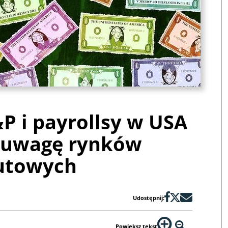
&P i payrollsy w USA
 uwagę rynków
utowych
Udostępnij:
Powiększ tekst