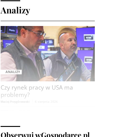
Analizy
ANALIZY
Czy rynek pracy w USA ma
problemy?
6 sierpnia 2026
Maciej Przygórzewski
ANALIZY
Ulga na rynkach: porozumienie
wokół Cieśniny Ormuz?
Michał Stajniak
6 sierpnia 2026
Obserwuj wGospodarce.pl