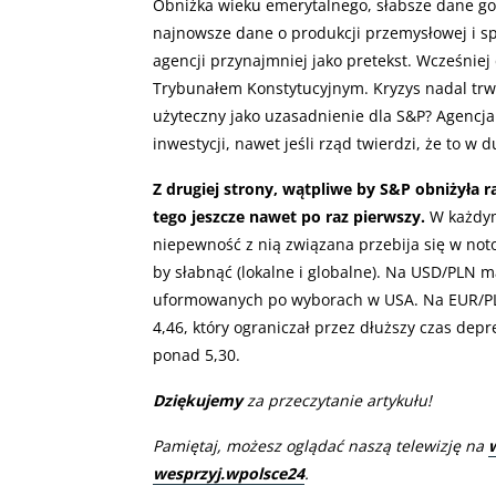
Obniżka wieku emerytalnego, słabsze dane gos
najnowsze dane o produkcji przemysłowej i spr
agencji przynajmniej jako pretekst. Wcześniej
Trybunałem Konstytucyjnym. Kryzys nadal trwa,
użyteczny jako uzasadnienie dla S&P? Agencja 
inwestycji, nawet jeśli rząd twierdzi, że to w
Z drugiej strony, wątpliwe by S&P obniżyła ra
tego jeszcze nawet po raz pierwszy.
W każdym
niepewność z nią związana przebija się w noto
by słabnąć (lokalne i globalne). Na USD/PLN 
uformowanych po wyborach w USA. Na EUR/PLN j
4,46, który ograniczał przez dłuższy czas depr
ponad 5,30.
Dziękujemy
za przeczytanie artykułu!
Pamiętaj, możesz oglądać naszą telewizję na
wesprzyj.wpolsce24
.