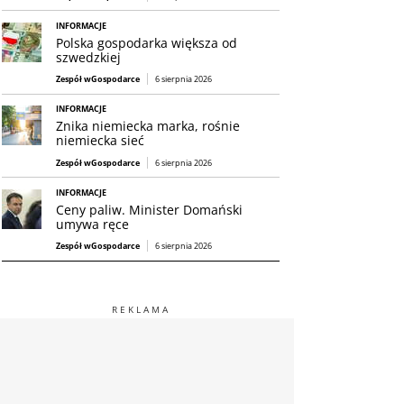
INFORMACJE
Polska gospodarka większa od
szwedzkiej
Zespół wGospodarce
6 sierpnia 2026
INFORMACJE
Znika niemiecka marka, rośnie
niemiecka sieć
Zespół wGospodarce
6 sierpnia 2026
INFORMACJE
Ceny paliw. Minister Domański
umywa ręce
Zespół wGospodarce
6 sierpnia 2026