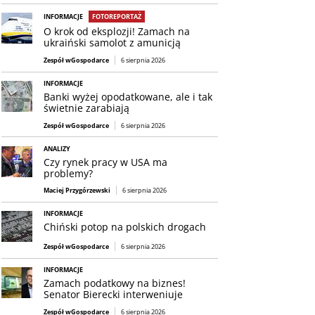
INFORMACJE
FOTOREPORTAŻ
O krok od eksplozji! Zamach na
ukraiński samolot z amunicją
Zespół wGospodarce
6 sierpnia 2026
INFORMACJE
Banki wyżej opodatkowane, ale i tak
świetnie zarabiają
Zespół wGospodarce
6 sierpnia 2026
ANALIZY
Czy rynek pracy w USA ma
problemy?
Maciej Przygórzewski
6 sierpnia 2026
INFORMACJE
Chiński potop na polskich drogach
Zespół wGospodarce
6 sierpnia 2026
INFORMACJE
Zamach podatkowy na biznes!
Senator Bierecki interweniuje
Zespół wGospodarce
6 sierpnia 2026