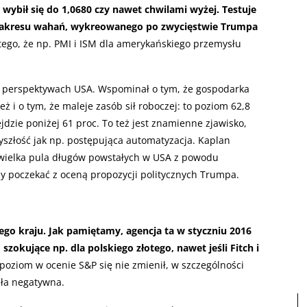
 wybił się do 1,0680 czy nawet chwilami wyżej. Testuje
 zakresu wahań, wykreowanego po zwycięstwie Trumpa
tego, że np. PMI i ISM dla amerykańskiego przemysłu
i perspektywach USA. Wspominał o tym, że gospodarka
eż i o tym, że maleje zasób sił roboczej: to poziom 62,8
jdzie poniżej 61 proc. To też jest znamienne zjawisko,
yszłość jak np. postępująca automatyzacja. Kaplan
 wielka pula długów powstałych w USA z powodu
ży poczekać z oceną propozycji politycznych Trumpa.
go kraju. Jak pamiętamy, agencja ta w styczniu 2016
szokujące np. dla polskiego złotego, nawet jeśli Fitch i
 poziom w ocenie S&P się nie zmienił, w szczególności
ała negatywna.