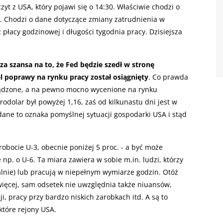
t z USA, który pojawi się o 14:30. Właściwie chodzi o
s. Chodzi o dane dotyczące zmiany zatrudnienia w
 płacy godzinowej i długości tygodnia pracy. Dzisiejsza
za szansa na to, że Fed będzie szedł w stronę
l poprawy na rynku pracy został osiągnięty
. Co prawda
esądzone, a na pewno mocno wycenione na rynku
odolar był powyżej 1,16, zaś od kilkunastu dni jest w
e dane to oznaka pomyślnej sytuacji gospodarki USA i stąd
robocie U-3, obecnie poniżej 5 proc. - a być może
p. o U-6. Ta miara zawiera w sobie m.in. ludzi, którzy
jalnie) lub pracują w niepełnym wymiarze godzin. Otóż
 więcej, sam odsetek nie uwzględnia także niuansów,
cji, pracy przy bardzo niskich zarobkach itd. A są to
które rejony USA.