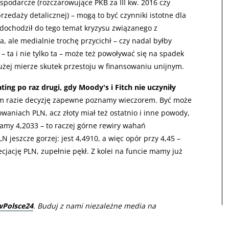
podarcze (rozczarowujące PKB za III kw. 2016 czy
zedaży detalicznej) – mogą to być czynniki istotne dla
 dochodził do tego temat kryzysu związanego z
 ale medialnie trochę przycichł – czy nadal byłby
– ta i nie tylko ta – może też powoływać się na spadek
 dużej mierze skutek przestoju w finansowaniu unijnym.
ting po raz drugi, gdy Moody's i Fitch nie uczyniły
 razie decyzję zapewne poznamy wieczorem. Być może
waniach PLN, acz złoty miał też ostatnio i inne powody,
mamy 4,2033 – to raczej górne rewiry wahań
eszcze gorzej: jest 4,4910, a więc opór przy 4,45 –
ecjację PLN, zupełnie pękł. Z kolei na funcie mamy już
wPolsce24
. Buduj z nami niezależne media na