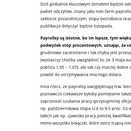
Dziś globalnie kluczowym tematem będzie odczy
pakiet odczytów, znany jako non-farm payroll
sektorze pozarolniczym, stopy bezrobocia oraz
publikacja dotyczyć będzie listopada.
Payrollsy są istotne, bo im lepsze, tym więks
podwyżek stóp procentowych, uznając, że ce
grudniowe zacieśnienie i tak chyba jest prz
(wystarczy choćby uwzględnić to, że 3 maja eur
pobliżu 1,05 – 1,07), ale tak czy inaczej dobr
powód do utrzymywania mocnego dolara.
Inna rzecz, że payrollsy uwzględniają tzw. bez
poznawczo ciekawsze byłoby pamiętanie także n
zaprzestali szukania pracy (przynajmniej ofic
np. październikowa stopa U-6 to 9,5 proc. Co
takich jak np. zjawisko pracy poniżej kwalifika
mimo wszystko bolączki, które ostro trapią nie