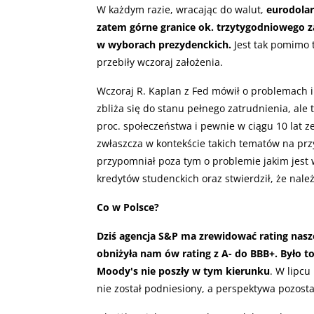
W każdym razie, wracając do walut,
eurodolar
zatem górne granice ok. trzytygodniowego
w wyborach prezydenckich.
Jest tak pomimo 
przebiły wczoraj założenia.
Wczoraj R. Kaplan z Fed mówił o problemach 
zbliża się do stanu pełnego zatrudnienia, ale t
proc. społeczeństwa i pewnie w ciągu 10 lat ze
zwłaszcza w kontekście takich tematów na prz
przypomniał poza tym o problemie jakim jest
kredytów studenckich oraz stwierdził, że nale
Co w Polsce?
Dziś agencja S&P ma zrewidować rating nasze
obniżyła nam ów rating z A- do BBB+. Było to 
Moody's nie poszły w tym kierunku
. W lipcu
nie został podniesiony, a perspektywa pozost