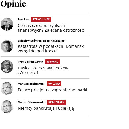
Opinie
Eryk Łon
TYLKO U NAS
Co nas czeka na rynkach
finansowych? Zalecana ostrożność
Zbigniew Kuźmiuk, poseł na Sejm RP
Katastrofa w podatkach! Domański
wszędzie pod kreską
Prof. Dariusz Gawin
WYWIAD
Hasło: „Warszawa”, odzew:
„Wolność”!
Mariusz Staniszewski
WYWIAD
Polacy przejmują zagraniczne marki
Mariusz Staniszewski
KOMENTARZ
Niemcy bankrutują i uciekają