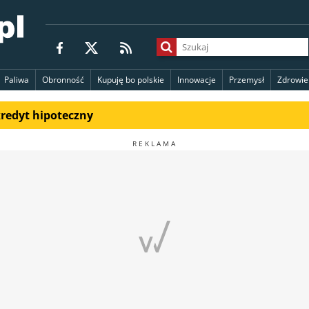
Paliwa
Obronność
Kupuję bo polskie
Innowacje
Przemysł
Zdrowie
kredyt hipoteczny