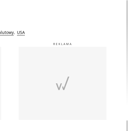
alutowy
USA