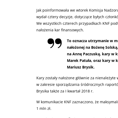
Jak poinformowała we wtorek Komisja Nadzoru
wydał cztery decyzje, dotyczące byłych członk
We wszystkich czterech przypadkach KNF podt
nałożenia kar finansowych.
To oznacza utrzymanie w mo
nałożonej na Bożenę Solską,
na Annę Paczuską, kary w kw
Marek Patuła, oraz kary w kw
Mariusz Brysik.
Kary zostały nałożone głównie za nienależyt
w zakresie sporządzania śródrocznych raport
Brysika także za I kwartał 2018 r.
W komunikacie KNF zaznaczono, że maksymaln
1 mln zł.