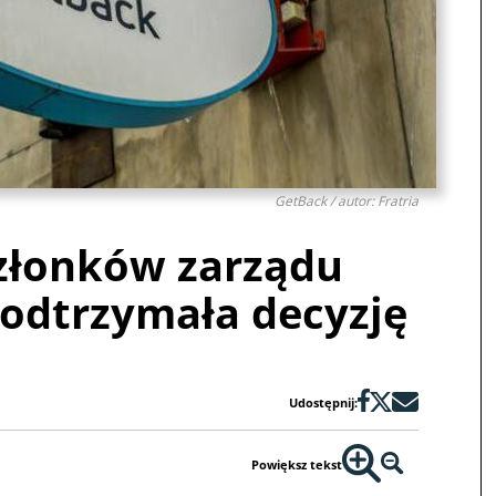
GetBack / autor: Fratria
członków zarządu
odtrzymała decyzję
Udostępnij:
Powiększ tekst