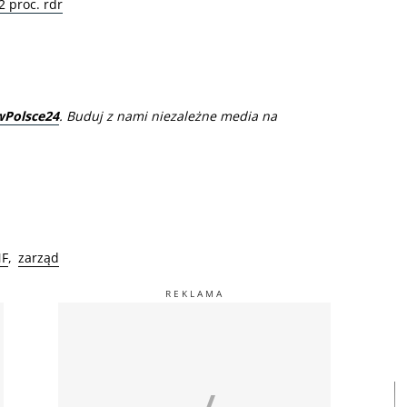
2 proc. rdr
wPolsce24
. Buduj z nami niezależne media na
F
zarząd