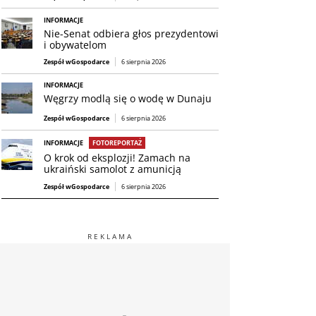
INFORMACJE
Nie-Senat odbiera głos prezydentowi
i obywatelom
Zespół wGospodarce
6 sierpnia 2026
INFORMACJE
Węgrzy modlą się o wodę w Dunaju
Zespół wGospodarce
6 sierpnia 2026
INFORMACJE
FOTOREPORTAŻ
O krok od eksplozji! Zamach na
ukraiński samolot z amunicją
Zespół wGospodarce
6 sierpnia 2026