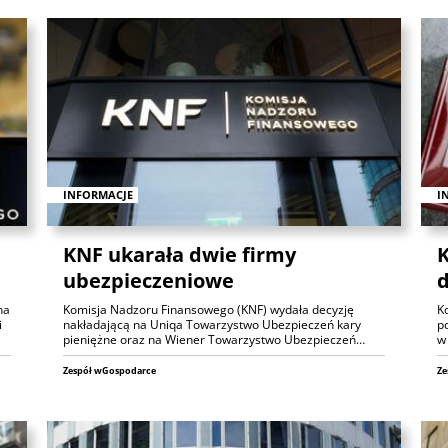
INFORMACJE
I
KNF ukarała dwie firmy
K
ubezpieczeniowe
d
na
Komisja Nadzoru Finansowego (KNF) wydała decyzję
K
i
nakładającą na Uniqa Towarzystwo Ubezpieczeń kary
p
pieniężne oraz na Wiener Towarzystwo Ubezpieczeń…
w
Zespół wGospodarce
Ze