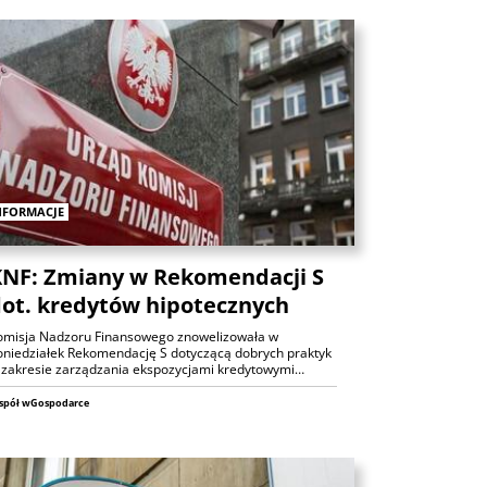
Analizy
NFORMACJE
ANALIZY
NF: Zmiany w Rekomendacji S
Czy rynek pracy w USA ma
ot. kredytów hipotecznych
problemy?
omisja Nadzoru Finansowego znowelizowała w
oniedziałek Rekomendację S dotyczącą dobrych praktyk
6 sierpnia 2026
Maciej Przygórzewski
 zakresie zarządzania ekspozycjami kredytowymi…
ANALIZY
spół wGospodarce
Ulga na rynkach: porozumienie
wokół Cieśniny Ormuz?
Michał Stajniak
6 sierpnia 2026
ANALIZY