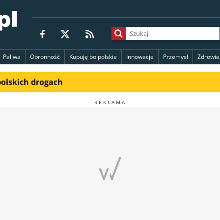
Paliwa
Obronność
Kupuję bo polskie
Innowacje
Przemysł
Zdrowie
polskich drogach