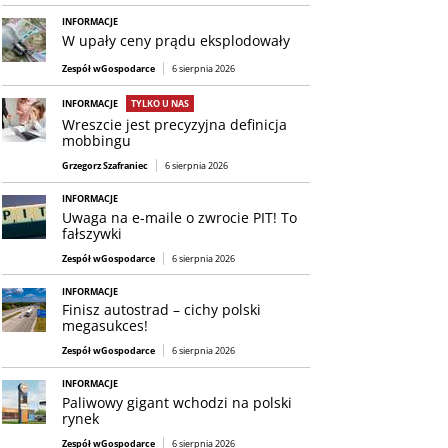
INFORMACJE
W upały ceny prądu eksplodowały
Zespół wGospodarce
6 sierpnia 2026
INFORMACJE
TYLKO U NAS
Wreszcie jest precyzyjna definicja
mobbingu
Grzegorz Szafraniec
6 sierpnia 2026
INFORMACJE
Uwaga na e-maile o zwrocie PIT! To
fałszywki
Zespół wGospodarce
6 sierpnia 2026
INFORMACJE
Finisz autostrad – cichy polski
megasukces!
Zespół wGospodarce
6 sierpnia 2026
INFORMACJE
Paliwowy gigant wchodzi na polski
rynek
Zespół wGospodarce
6 sierpnia 2026