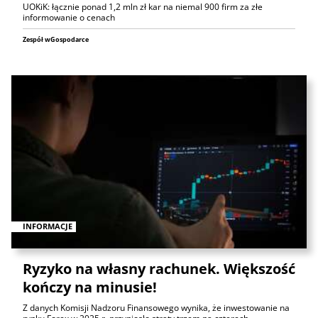
UOKiK: łącznie ponad 1,2 mln zł kar na niemal 900 firm za złe
informowanie o cenach
Zespół wGospodarce
INFORMACJE
Ryzyko na własny rachunek. Większość
kończy na minusie!
Z danych Komisji Nadzoru Finansowego wynika, że inwestowanie na