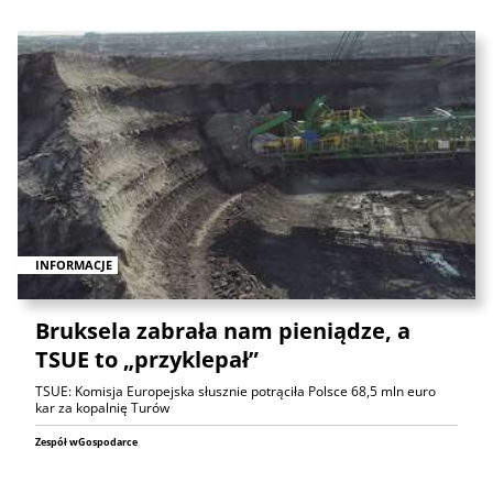
INFORMACJE
Bruksela zabrała nam pieniądze, a
TSUE to „przyklepał”
TSUE: Komisja Europejska słusznie potrąciła Polsce 68,5 mln euro
kar za kopalnię Turów
Zespół wGospodarce