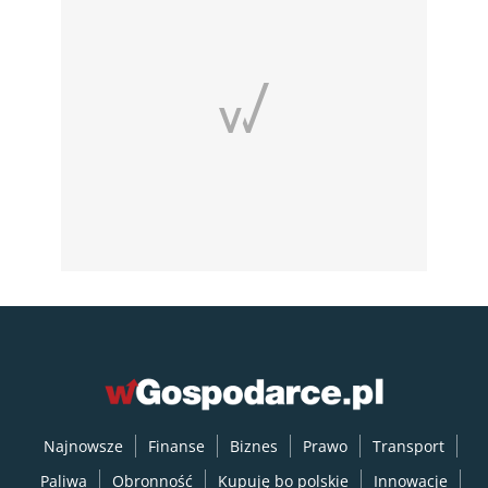
Najnowsze
Finanse
Biznes
Prawo
Transport
Paliwa
Obronność
Kupuję bo polskie
Innowacje