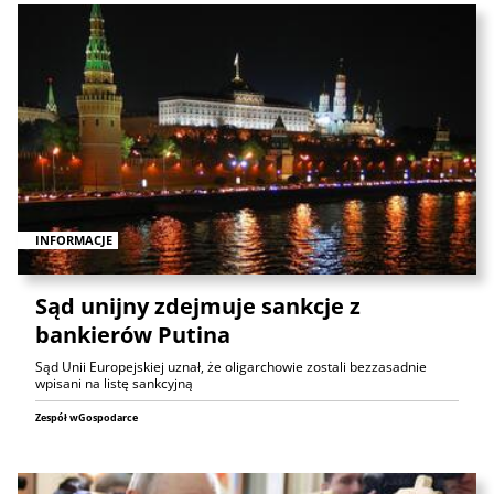
INFORMACJE
Sąd unijny zdejmuje sankcje z
bankierów Putina
Sąd Unii Europejskiej uznał, że oligarchowie zostali bezzasadnie
wpisani na listę sankcyjną
Zespół wGospodarce