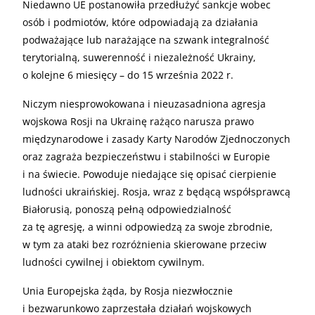
Niedawno UE postanowiła przedłużyć sankcje wobec
osób i podmiotów, które odpowiadają za działania
podważające lub narażające na szwank integralność
terytorialną, suwerenność i niezależność Ukrainy,
o kolejne 6 miesięcy – do 15 września 2022 r.
Niczym niesprowokowana i nieuzasadniona agresja
wojskowa Rosji na Ukrainę rażąco narusza prawo
międzynarodowe i zasady Karty Narodów Zjednoczonych
oraz zagraża bezpieczeństwu i stabilności w Europie
i na świecie. Powoduje niedające się opisać cierpienie
ludności ukraińskiej. Rosja, wraz z będącą współsprawcą
Białorusią, ponoszą pełną odpowiedzialność
za tę agresję, a winni odpowiedzą za swoje zbrodnie,
w tym za ataki bez rozróżnienia skierowane przeciw
ludności cywilnej i obiektom cywilnym.
Unia Europejska żąda, by Rosja niezwłocznie
i bezwarunkowo zaprzestała działań wojskowych