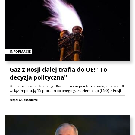
INFORMACJE
Gaz z Rosji dalej trafia do UE! "To
decyzja polityczna"
Unijna komisarz ds. energii Kadri Simson poinformowała, że kraje UE
wciąż importują 15 proc. skroplonego gazu ziemnego (LNG) z Rosji
Zespół wGospodarce