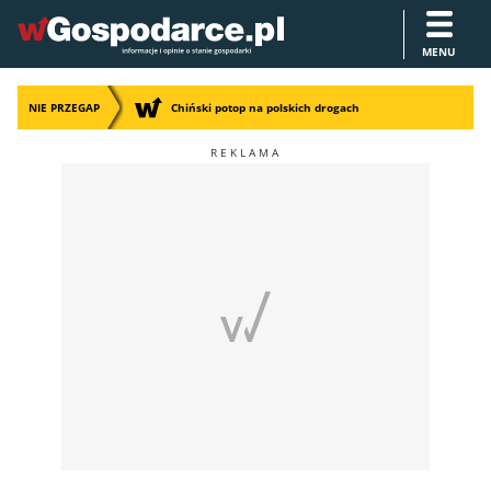
MENU
NIE PRZEGAP
Chiński potop na polskich drogach