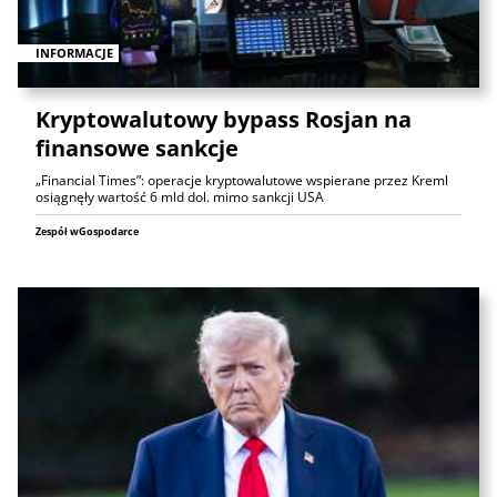
INFORMACJE
Kryptowalutowy bypass Rosjan na
finansowe sankcje
„Financial Times”: operacje kryptowalutowe wspierane przez Kreml
osiągnęły wartość 6 mld dol. mimo sankcji USA
Zespół wGospodarce