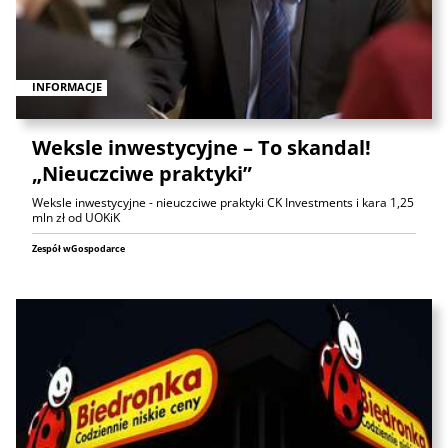
INFORMACJE
Weksle inwestycyjne – To skandal!
„Nieuczciwe praktyki”
Weksle inwestycyjne - nieuczciwe praktyki CK Investments i kara 1,25
mln zł od UOKiK
Zespół wGospodarce