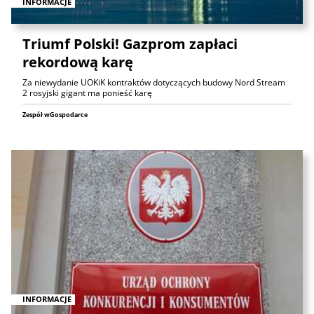
INFORMACJE
Triumf Polski! Gazprom zapłaci
rekordową karę
Za niewydanie UOKiK kontraktów dotyczących budowy Nord Stream
2 rosyjski gigant ma ponieść karę
Zespół wGospodarce
INFORMACJE