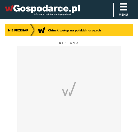
MENU
NIE PRZEGAP
Chiński potop na polskich drogach