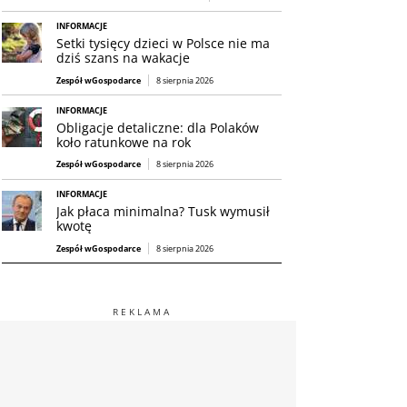
INFORMACJE
Setki tysięcy dzieci w Polsce nie ma
dziś szans na wakacje
Zespół wGospodarce
8 sierpnia 2026
INFORMACJE
Obligacje detaliczne: dla Polaków
koło ratunkowe na rok
Zespół wGospodarce
8 sierpnia 2026
INFORMACJE
Jak płaca minimalna? Tusk wymusił
kwotę
Zespół wGospodarce
8 sierpnia 2026