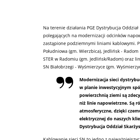
Na terenie działania PGE Dystrybucja Oddział 
polegających na modernizacji odcinków napow
zastąpione podziemnymi liniami kablowymi. Pr
Południowa (gm. Wierzbica), Jedlińsk - Radom
STER w Radomiu (gm. Jedlińsk/Radom) oraz lini
SN Białobrzegi - Wyśmierzyce (gm. Wyśmierzyc
Modernizacja sieci dystrybu
w planie inwestycyjnym spó
powierzchnią ziemi są zdec
niż linie napowietrzne. Są 
atmosferyczne, dzięki czem
elektrycznej do naszych kl
Dystrybucja Oddział Skarży
Kablowanie sieci SN to jedno z najważniejszyc