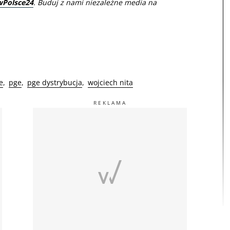
wPolsce24
. Buduj z nami niezależne media na
e
pge
pge dystrybucja
wojciech nita