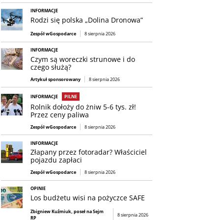
INFORMACJE
Rodzi się polska „Dolina Dronowa”
Zespół wGospodarce
8 sierpnia 2026
INFORMACJE
Czym są woreczki strunowe i do
czego służą?
Artykuł sponsorowany
8 sierpnia 2026
INFORMACJE
PILNE
Rolnik dołoży do żniw 5-6 tys. zł!
Przez ceny paliwa
Zespół wGospodarce
8 sierpnia 2026
INFORMACJE
Złapany przez fotoradar? Właściciel
pojazdu zapłaci
Zespół wGospodarce
8 sierpnia 2026
OPINIE
Los budżetu wisi na pożyczce SAFE
Zbigniew Kuźmiuk, poseł na Sejm
8 sierpnia 2026
RP