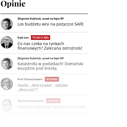
Opinie
Zbigniew Kuźmiuk, poseł na Sejm RP
Los budżetu wisi na pożyczce SAFE
Eryk Łon
TYLKO U NAS
Co nas czeka na rynkach
finansowych? Zalecana ostrożność
Zbigniew Kuźmiuk, poseł na Sejm RP
Katastrofa w podatkach! Domański
wszędzie pod kreską
Prof. Dariusz Gawin
WYWIAD
Hasło: „Warszawa”, odzew:
„Wolność”!
Mariusz Staniszewski
WYWIAD
Polacy przejmują zagraniczne marki