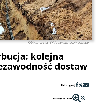
Kablowanie sieci SN / autor: Materiały prasowe
bucja: kolejna
iezawodność dostaw
Udostępnij:
Powiększ tekst