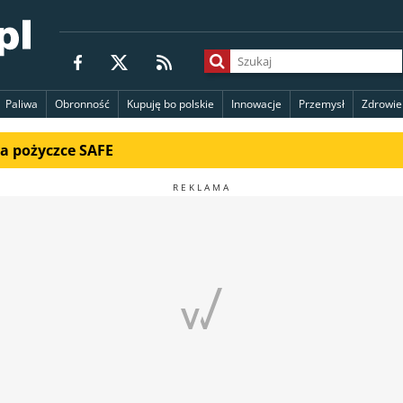
Paliwa
Obronność
Kupuję bo polskie
Innowacje
Przemysł
Zdrowie
na pożyczce SAFE