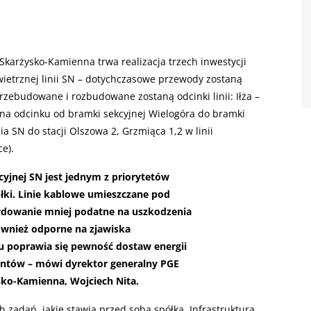
Skarżysko-Kamienna trwa realizacja trzech inwestycji
ietrznej linii SN – dotychczasowe przewody zostaną
zebudowane i rozbudowane zostaną odcinki linii: Iłża –
 na odcinku od bramki sekcyjnej Wielogóra do bramki
a SN do stacji Olszowa 2, Grzmiąca 1,2 w linii
e).
cyjnej SN jest jednym z priorytetów
łki. Linie kablowe umieszczane pod
ydowanie mniej podatne na uszkodzenia
również odporne na zjawiska
u poprawia się pewność dostaw energii
ientów – mówi dyrektor generalny PGE
sko-Kamienna, Wojciech Nita.
h zadań, jakie stawia przed sobą spółka. Infrastruktura