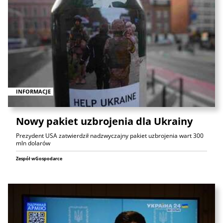
INFORMACJE
Nowy pakiet uzbrojenia dla Ukrainy
Prezydent USA zatwierdził nadzwyczajny pakiet uzbrojenia wart 300
mln dolarów
Zespół wGospodarce