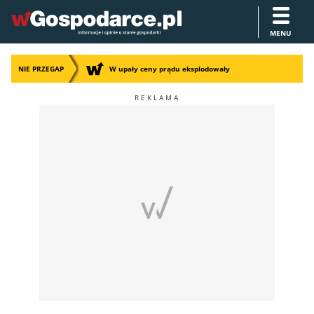
MENU
NIE PRZEGAP
W upały ceny prądu eksplodowały