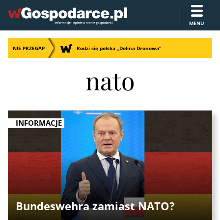
MENU
NIE PRZEGAP
Rodzi się polska „Dolina Dronowa”
nato
INFORMACJE
Bundeswehra zamiast NATO?