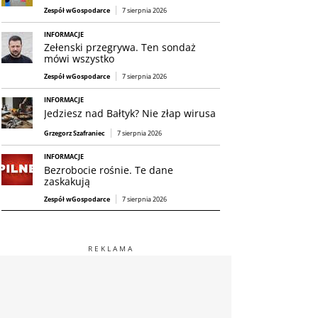
Zespół wGospodarce
7 sierpnia 2026
INFORMACJE
Zełenski przegrywa. Ten sondaż
mówi wszystko
Zespół wGospodarce
7 sierpnia 2026
INFORMACJE
Jedziesz nad Bałtyk? Nie złap wirusa
Grzegorz Szafraniec
7 sierpnia 2026
INFORMACJE
Bezrobocie rośnie. Te dane
zaskakują
Zespół wGospodarce
7 sierpnia 2026