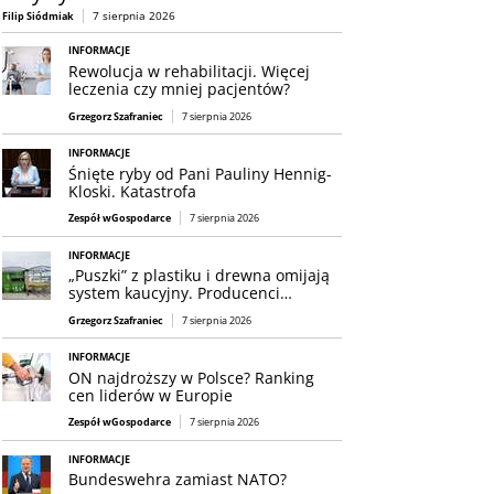
7 sierpnia 2026
Filip Siódmiak
INFORMACJE
Rewolucja w rehabilitacji. Więcej
leczenia czy mniej pacjentów?
Grzegorz Szafraniec
7 sierpnia 2026
INFORMACJE
Śnięte ryby od Pani Pauliny Hennig-
Kloski. Katastrofa
Zespół wGospodarce
7 sierpnia 2026
INFORMACJE
„Puszki” z plastiku i drewna omijają
system kaucyjny. Producenci…
Grzegorz Szafraniec
7 sierpnia 2026
INFORMACJE
ON najdroższy w Polsce? Ranking
cen liderów w Europie
Zespół wGospodarce
7 sierpnia 2026
INFORMACJE
Bundeswehra zamiast NATO?