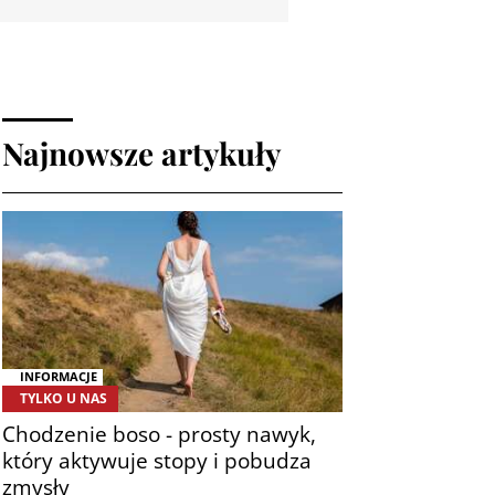
Najnowsze artykuły
INFORMACJE
TYLKO U NAS
Chodzenie boso - prosty nawyk,
który aktywuje stopy i pobudza
zmysły