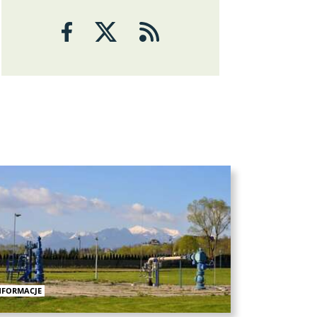
Analizy
ANALIZY
Czy rynek pracy w USA ma
problemy?
6 sierpnia 2026
Maciej Przygórzewski
ANALIZY
Ulga na rynkach: porozumienie
wokół Cieśniny Ormuz?
NFORMACJE
Michał Stajniak
6 sierpnia 2026