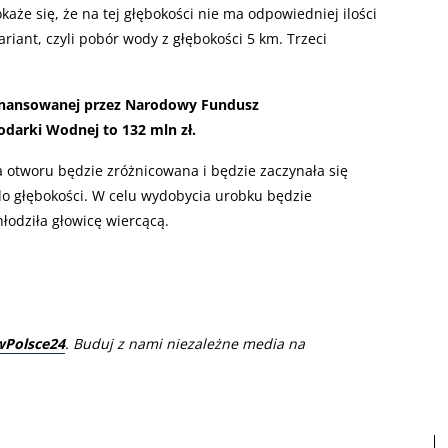
okaże się, że na tej głębokości nie ma odpowiedniej ilości
riant, czyli pobór wody z głębokości 5 km. Trzeci
 finansowanej przez Narodowy Fundusz
darki Wodnej to 132 mln zł.
a otworu będzie zróżnicowana i będzie zaczynała się
 do głębokości. W celu wydobycia urobku będzie
hłodziła głowicę wiercącą.
wPolsce24
. Buduj z nami niezależne media na