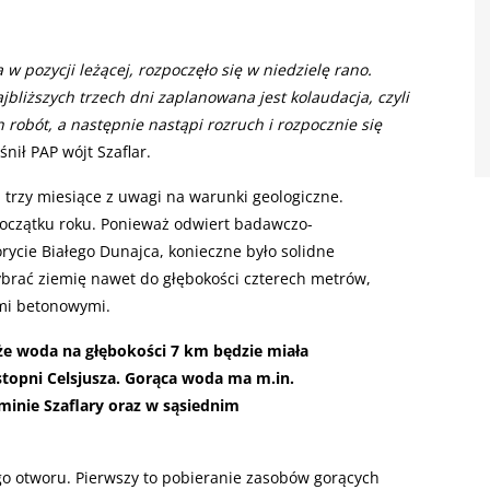
 w pozycji leżącej, rozpoczęło się w niedzielę rano.
bliższych trzech dni zaplanowana jest kolaudacja, czyli
obót, a następnie nastąpi rozruch i rozpocznie się
śnił PAP wójt Szaflar.
. trzy miesiące z uwagi na warunki geologiczne.
początku roku. Ponieważ odwiert badawczo-
orycie Białego Dunajca, konieczne było solidne
ybrać ziemię nawet do głębokości czterech metrów,
ami betonowymi.
, że woda na głębokości 7 km będzie miała
topni Celsjusza. Gorąca woda ma m.in.
gminie Szaflary oraz w sąsiednim
go otworu. Pierwszy to pobieranie zasobów gorących