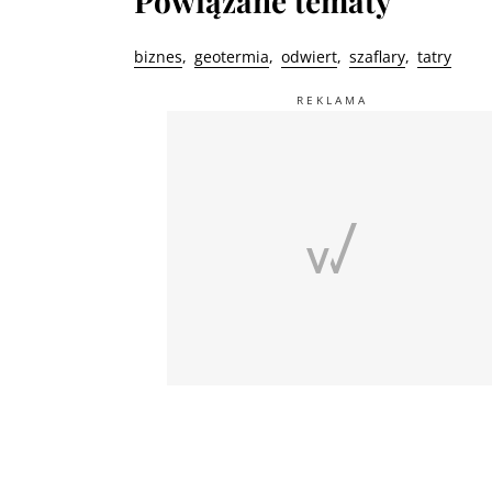
Powiązane tematy
biznes
geotermia
odwiert
szaflary
tatry