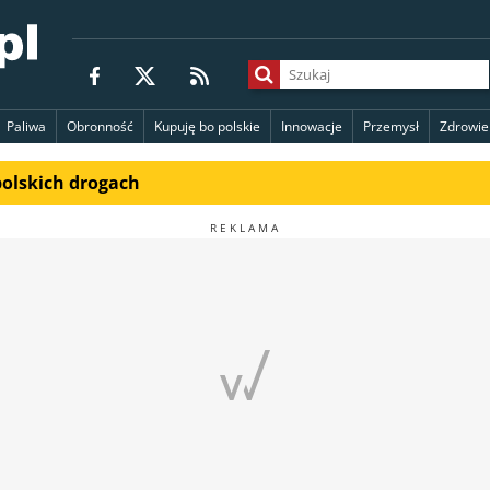
Paliwa
Obronność
Kupuję bo polskie
Innowacje
Przemysł
Zdrowie
polskich drogach