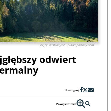
Zdjęcie ilustracyjne / autor: pixabay.com
jgłębszy odwiert
termalny
Udostępnij:
Powiększ tekst