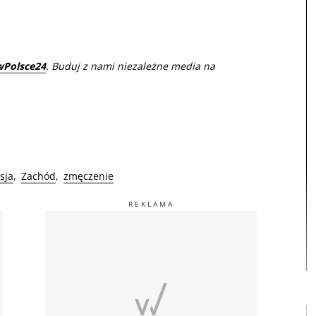
wPolsce24
. Buduj z nami niezależne media na
sja
Zachód
zmęczenie