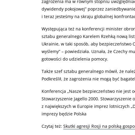
zagrożenia ma w równym stopniu uwzględniać 
dywidendy pokojowej” poprzez zaniedbywanie 
i teraz jesteśmy na skraju globalnej konfrontac
Występująca też na konferencji minister obro
sztabu generalnego Karelem Rzehką nową list
Ukrainie, w taki sposób, aby bezpieczeństwo 
wyślemy” – powiedziała. Uznała, że Czechy mu
gotowości do udzielenia pomocy.
Także szef sztabu generalnego mówił, że nale
Podkreślił, że zagrożenia nie mogą być bagat
Konferencja „Nasze bezpieczeństwo nie jest o
Stowarzyszenie Jagello 2000. Stowarzyszenie 
z największych w Europie imprez lotniczych 
imprezy będzie Polska
Czytaj też:
Skutki agresji Rosji na polską gosp