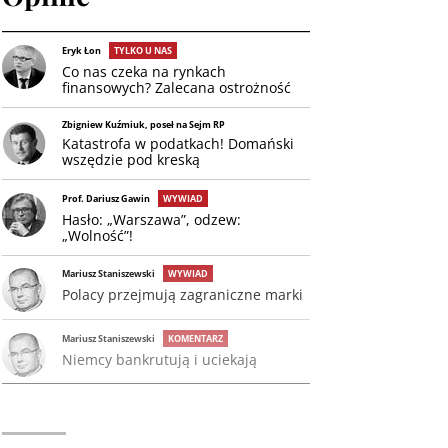
Eryk Łon
TYLKO U NAS
Co nas czeka na rynkach
finansowych? Zalecana ostrożność
Zbigniew Kuźmiuk, poseł na Sejm RP
Katastrofa w podatkach! Domański
wszędzie pod kreską
Prof. Dariusz Gawin
WYWIAD
Hasło: „Warszawa”, odzew:
„Wolność”!
Mariusz Staniszewski
WYWIAD
Polacy przejmują zagraniczne marki
Mariusz Staniszewski
KOMENTARZ
Niemcy bankrutują i uciekają