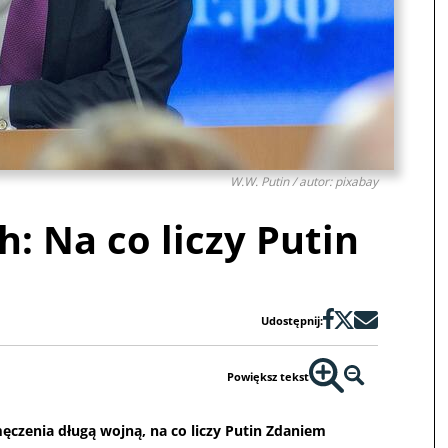
W.W. Putin / autor: pixabay
: Na co liczy Putin
Udostępnij:
Powiększ tekst
ęczenia długą wojną, na co liczy Putin Zdaniem