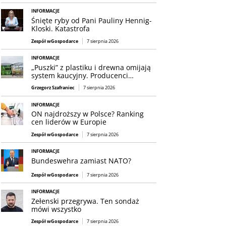
INFORMACJE
Śnięte ryby od Pani Pauliny Hennig-
Kloski. Katastrofa
Zespół wGospodarce
7 sierpnia 2026
INFORMACJE
„Puszki” z plastiku i drewna omijają
system kaucyjny. Producenci…
Grzegorz Szafraniec
7 sierpnia 2026
INFORMACJE
ON najdroższy w Polsce? Ranking
cen liderów w Europie
Zespół wGospodarce
7 sierpnia 2026
INFORMACJE
Bundeswehra zamiast NATO?
Zespół wGospodarce
7 sierpnia 2026
INFORMACJE
Zełenski przegrywa. Ten sondaż
mówi wszystko
Zespół wGospodarce
7 sierpnia 2026