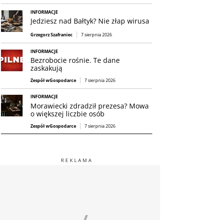
INFORMACJE
Jedziesz nad Bałtyk? Nie złap wirusa
Grzegorz Szafraniec
7 sierpnia 2026
INFORMACJE
Bezrobocie rośnie. Te dane
zaskakują
Zespół wGospodarce
7 sierpnia 2026
INFORMACJE
Morawiecki zdradził prezesa? Mowa
o większej liczbie osób
Zespół wGospodarce
7 sierpnia 2026