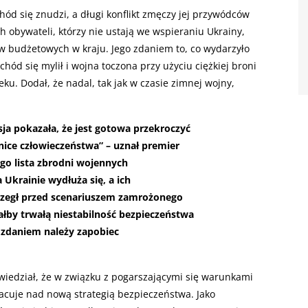
chód się znudzi, a długi konflikt zmęczy jej przywódców
ch obywateli, którzy nie ustają we wspieraniu Ukrainy,
ów budżetowych w kraju. Jego zdaniem to, co wydarzyło
chód się mylił i wojna toczona przy użyciu ciężkiej broni
ku. Dodał, że nadal, tak jak w czasie zimnej wojny,
ja pokazała, że jest gotowa przekroczyć
nice człowieczeństwa” – uznał premier
ego lista zbrodni wojennych
 Ukrainie wydłuża się, a ich
rzegł przed scenariuszem zamrożonego
łby trwałą niestabilność bezpieczeństwa
 zdaniem należy zapobiec
wiedział, że w związku z pogarszającymi się warunkami
racuje nad nową strategią bezpieczeństwa. Jako