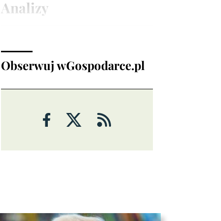
Analizy
Obserwuj wGospodarce.pl
ANALIZY
Czy rynek pracy w USA ma
problemy?
6 sierpnia 2026
Maciej Przygórzewski
ANALIZY
Ulga na rynkach: porozumienie
wokół Cieśniny Ormuz?
Michał Stajniak
6 sierpnia 2026
ANALIZY