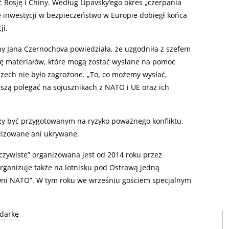
Rosję i Chiny. Według Lipavsky’ego okres „czerpania
inwestycji w bezpieczeństwo w Europie dobiegł końca
ji.
ny Jana Czernochova powiedziała, że uzgodniła z szefem
ę materiałów, które mogą zostać wysłane na pomoc
Czech nie było zagrożone. „To, co możemy wysłać,
szą polegać na sojusznikach z NATO i UE oraz ich
ży być przygotowanym na ryzyko poważnego konfliktu.
elizowane ani ukrywane.
czywiste” organizowana jest od 2014 roku przez
organizuje także na lotnisku pod Ostrawą jedną
„Dni NATO”. W tym roku we wrześniu gościem specjalnym
odarkę