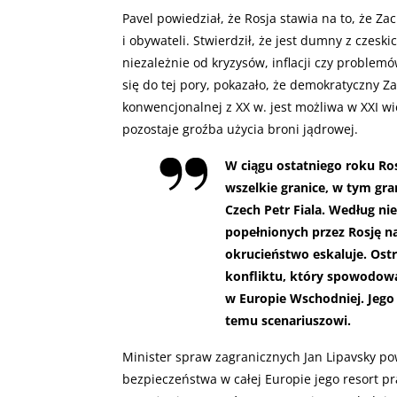
Pavel powiedział, że Rosja stawia na to, że Za
i obywateli. Stwierdził, że jest dumny z czeski
niezależnie od kryzysów, inflacji czy problem
się do tej pory, pokazało, że demokratyczny Za
konwencjonalnej z XX w. jest możliwa w XXI wie
pozostaje groźba użycia broni jądrowej.
W ciągu ostatniego roku Ros
wszelkie granice, w tym gra
Czech Petr Fiala. Według ni
popełnionych przez Rosję na
okrucieństwo eskaluje. Ost
konfliktu, który spowodowa
w Europie Wschodniej. Jego
temu scenariuszowi.
Minister spraw zagranicznych Jan Lipavsky po
bezpieczeństwa w całej Europie jego resort p