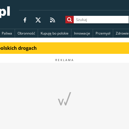
Paliwa
Obronność
Kupuję bo polskie
Innowacje
Przemysł
Zdrowie
polskich drogach