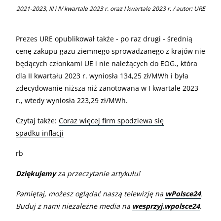
2021-2023, III i IV kwartale 2023 r. oraz I kwartale 2023 r. / autor: URE
Prezes URE opublikował także - po raz drugi - średnią
cenę zakupu gazu ziemnego sprowadzanego z krajów nie
będących członkami UE i nie należących do EOG., która
dla II kwartału 2023 r. wyniosła 134,25 zł/MWh i była
zdecydowanie niższa niż zanotowana w I kwartale 2023
r., wtedy wyniosła 223,29 zł/MWh.
Czytaj także:
Coraz więcej firm spodziewa się
spadku inflacji
rb
Dziękujemy
za przeczytanie artykułu!
Pamiętaj, możesz oglądać naszą telewizję na
wPolsce24
.
Buduj z nami niezależne media na
wesprzyj.wpolsce24
.