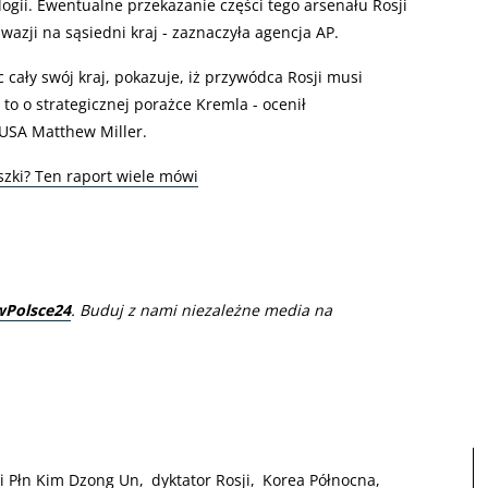
gii. Ewentualne przekazanie części tego arsenału Rosji
wazji na sąsiedni kraj - zaznaczyła agencja AP.
 cały swój kraj, pokazuje, iż przywódca Rosji musi
o o strategicznej porażce Kremla - ocenił
USA Matthew Miller.
szki? Ten raport wiele mówi
wPolsce24
. Buduj z nami niezależne media na
ei Płn Kim Dzong Un
dyktator Rosji
Korea Północna