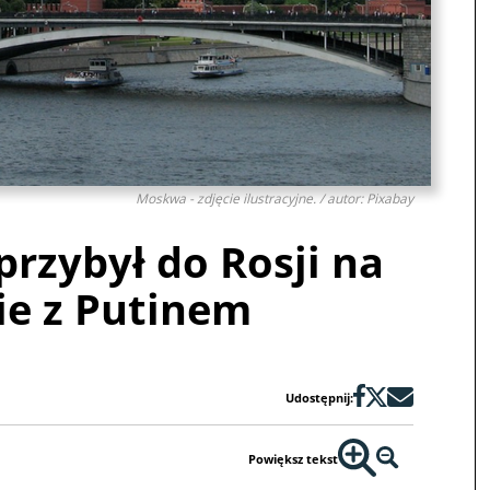
Moskwa - zdjęcie ilustracyjne. / autor: Pixabay
rzybył do Rosji na
ie z Putinem
Udostępnij:
Powiększ tekst