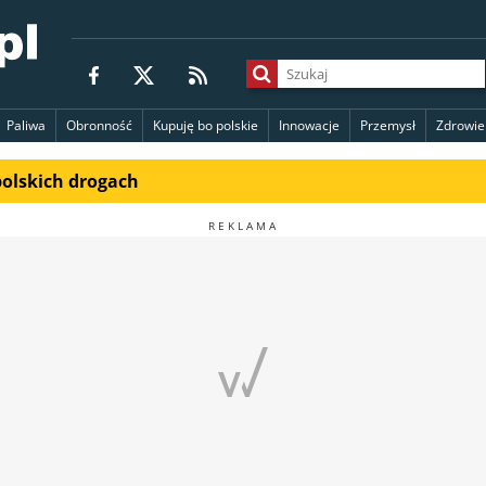
Paliwa
Obronność
Kupuję bo polskie
Innowacje
Przemysł
Zdrowie
polskich drogach