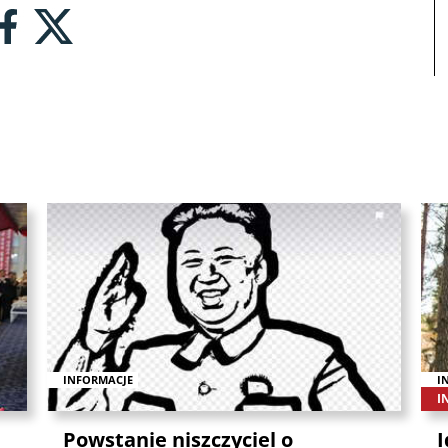
INFORMACJE
I
I
Powstanie niszczyciel o
I