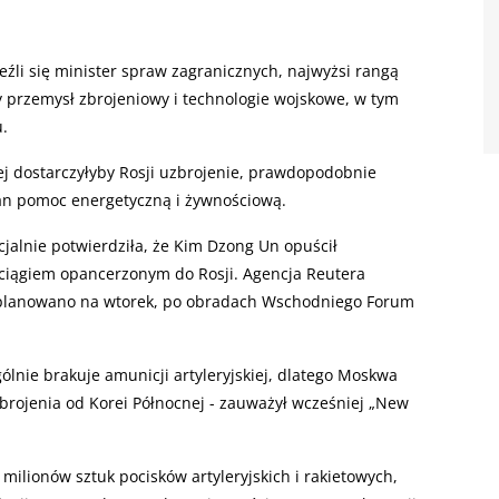
eźli się minister spraw zagranicznych, najwyżsi rangą
 przemysł zbrojeniowy i technologie wojskowe, w tym
.
nej dostarczyłyby Rosji uzbrojenie, prawdopodobnie
an pomoc energetyczną i żywnościową.
jalnie potwierdziła, że Kim Dzong Un opuścił
ociągiem opancerzonym do Rosji. Agencja Reutera
aplanowano na wtorek, po obradach Wschodniego Forum
lnie brakuje amunicji artyleryjskiej, dlatego Moskwa
rojenia od Korei Północnej - zauważył wcześniej „New
ilionów sztuk pocisków artyleryjskich i rakietowych,