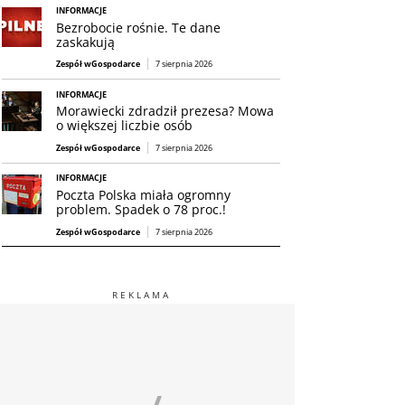
INFORMACJE
Bezrobocie rośnie. Te dane
zaskakują
Zespół wGospodarce
7 sierpnia 2026
INFORMACJE
Morawiecki zdradził prezesa? Mowa
o większej liczbie osób
Zespół wGospodarce
7 sierpnia 2026
INFORMACJE
Poczta Polska miała ogromny
problem. Spadek o 78 proc.!
Zespół wGospodarce
7 sierpnia 2026