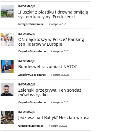
INFORMACJE
„Puszki” z plastiku i drewna omijają
system kaucyjny. Producenci…
Grzegorz Szafraniec
7 sierpnia 2026
INFORMACJE
ON najdroższy w Polsce? Ranking
cen liderów w Europie
Zespół wGospodarce
7 sierpnia 2026
INFORMACJE
Bundeswehra zamiast NATO?
Zespół wGospodarce
7 sierpnia 2026
INFORMACJE
Zełenski przegrywa. Ten sondaż
mówi wszystko
Zespół wGospodarce
7 sierpnia 2026
INFORMACJE
Jedziesz nad Bałtyk? Nie złap wirusa
Grzegorz Szafraniec
7 sierpnia 2026