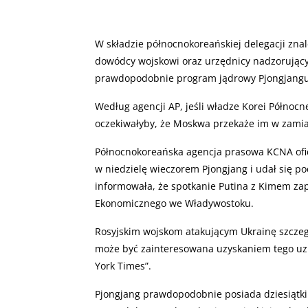
W składzie północnokoreańskiej delegacji znal
dowódcy wojskowi oraz urzędnicy nadzorujący
prawdopodobnie program jądrowy Pjongjangu
Według agencji AP, jeśli władze Korei Północ
oczekiwałyby, że Moskwa przekaże im w zami
Północnokoreańska agencja prasowa KCNA ofic
w niedzielę wieczorem Pjongjang i udał się p
informowała, że spotkanie Putina z Kimem z
Ekonomicznego we Władywostoku.
Rosyjskim wojskom atakującym Ukrainę szczegó
może być zainteresowana uzyskaniem tego uzb
York Times”.
Pjongjang prawdopodobnie posiada dziesiątki m