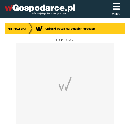
MENU
NIE PRZEGAP
Chiński potop na polskich drogach