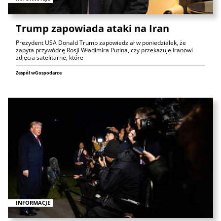
Trump zapowiada ataki na Iran
Prezydent USA Donald Trump zapowiedział w poniedziałek, że
zapyta przywódcę Rosji Władimira Putina, czy przekazuje Iranowi
zdjęcia satelitarne, które
Zespół wGospodarce
INFORMACJE