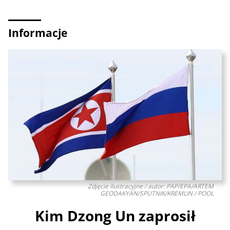
Informacje
Zdjęcie ilustracyjne / autor: PAP/EPA/ARTEM
GEODAKYAN/SPUTNIK/KREMLIN / POOL
Kim Dzong Un zaprosił