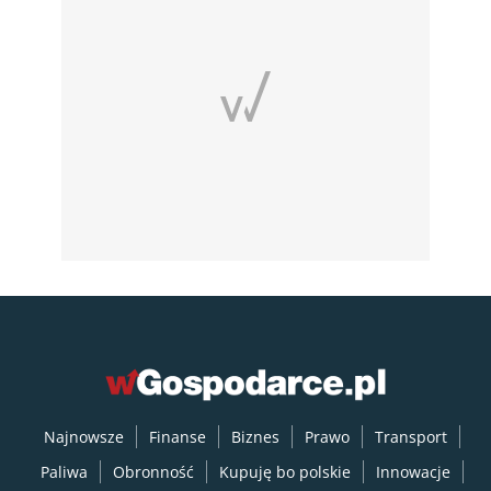
Najnowsze
Finanse
Biznes
Prawo
Transport
Paliwa
Obronność
Kupuję bo polskie
Innowacje