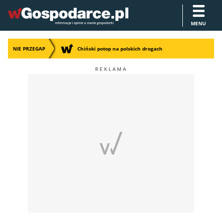
MENU
NIE PRZEGAP
Chiński potop na polskich drogach