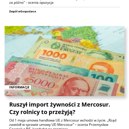
za późno" - ocenia opozycja
Zespół wGospodarce
INFORMACJE
Ruszył import żywności z Mercosur.
Czy rolnicy to przeżyją?
Od 1 maja umowa handlowa UE z Mercosur wchodzi w życie. „Rząd
zawiódł w sprawie umowy UE-Mercosur” – ocenia Przemysław
Czarnek z PiS, kandydat na premiera