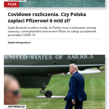
PILNE
Covidowe rozliczenia. Czy Polska
zapłaci Pfizerowi 6 mld zł?
Sądw Brukseli orzekł w środę, że Polska musi zrealizować umowę
zawartą z amerykańskim koncernem Pfizer na zakup szczepionek
przeciwko COVID-19
Zespół wGospodarce
INFORMACJE