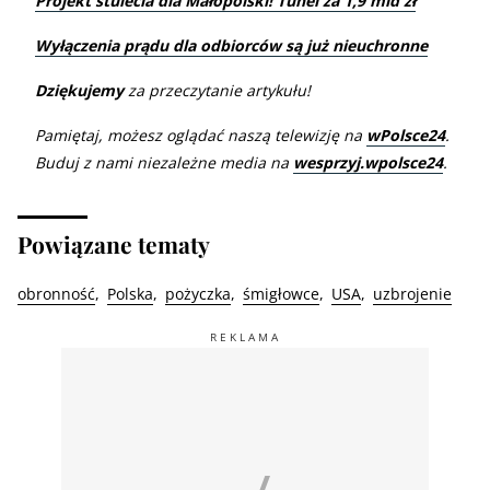
Projekt stulecia dla Małopolski! Tunel za 1,9 mld zł
Wyłączenia prądu dla odbiorców są już nieuchronne
Dziękujemy
za przeczytanie artykułu!
Pamiętaj, możesz oglądać naszą telewizję na
wPolsce24
.
Buduj z nami niezależne media na
wesprzyj.wpolsce24
.
Powiązane tematy
obronność
Polska
pożyczka
śmigłowce
USA
uzbrojenie