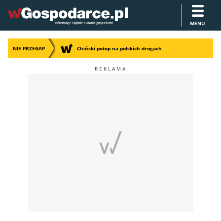
MENU
NIE PRZEGAP
Chiński potop na polskich drogach