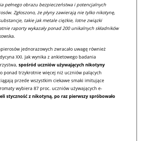
a pełnego obrazu bezpieczeństwa i potencjalnych
ów. Zgłoszono, że płyny zawierają nie tylko nikotynę,
ubstancje, takie jak metale ciężkie, lotne związki
atnie raporty wykazały ponad 200 unikalnych składników
ckowska.
apierosów jednorazowych zwracało uwagę również
ycyna XXI. Jak wynika z ankietowego badania
rzystwa,
spośród uczniów używających nikotyny
To ponad trzykrotnie więcej niż uczniów palących
iągają przede wszystkim ciekawe smaki imitujące
aromaty wybiera 87 proc. uczniów używających e-
ieli styczność z nikotyną, po raz pierwszy spróbowało