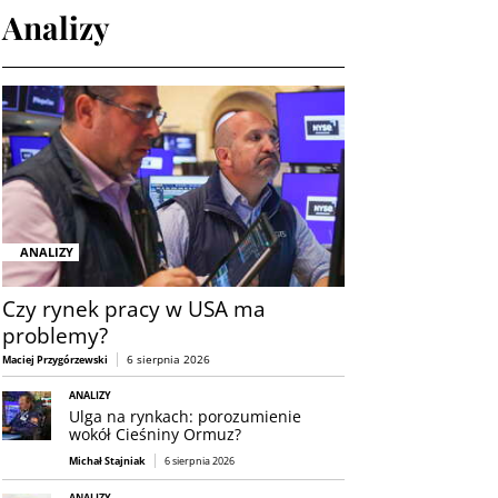
Analizy
ANALIZY
Czy rynek pracy w USA ma
problemy?
6 sierpnia 2026
Maciej Przygórzewski
ANALIZY
Ulga na rynkach: porozumienie
wokół Cieśniny Ormuz?
Michał Stajniak
6 sierpnia 2026
ANALIZY