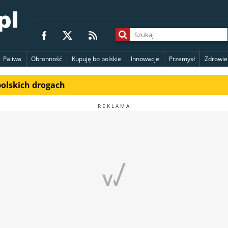
Paliwa
Obronność
Kupuję bo polskie
Innowacje
Przemysł
Zdrowie
polskich drogach