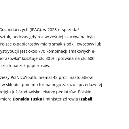
Gospodarczych (IPAG), w 2023 r. sprzedaż
 sztuk, podczas gdy rok wcześniej szacowana była
 Polsce e-papierosów miało smak słodki, owocowy lub
 dystrybucji jest okoo 770 kombinacji smakowych e-
razówka” kosztuje ok. 30 zł i pozwala na ok. 600
trzech paczek papierosów.
ieży PolNicoYouth, niemal 43 proc. nastolatków
y w sklepie, pomimo formalnego zakazu sprzedaży tej
odjęło już środowisko lekarzy pediatrów. Polskie
emiera
Donalda Tuska
i minister zdrowia
Izabeli