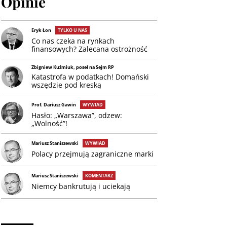
Opinie
Eryk Łon
TYLKO U NAS
Co nas czeka na rynkach
finansowych? Zalecana ostrożność
Zbigniew Kuźmiuk, poseł na Sejm RP
Katastrofa w podatkach! Domański
wszędzie pod kreską
Prof. Dariusz Gawin
WYWIAD
Hasło: „Warszawa”, odzew:
„Wolność”!
Mariusz Staniszewski
WYWIAD
Polacy przejmują zagraniczne marki
Mariusz Staniszewski
KOMENTARZ
Niemcy bankrutują i uciekają