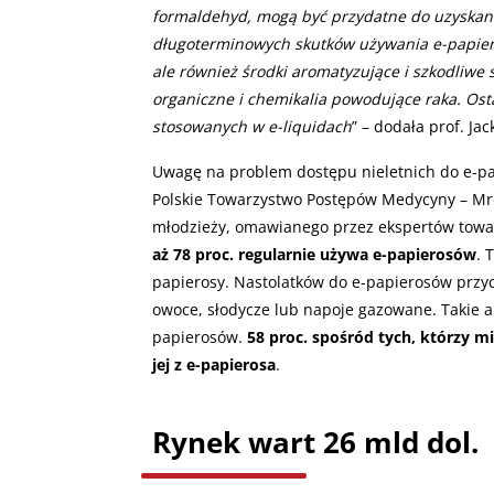
formaldehyd, mogą być przydatne do uzyskani
długoterminowych skutków używania e-papieros
ale również środki aromatyzujące i szkodliwe s
organiczne i chemikalia powodujące raka. Ost
stosowanych w e-liquidach
” – dodała prof. Ja
Uwagę na problem dostępu nieletnich do e-p
Polskie Towarzystwo Postępów Medycyny – Mrd
młodzieży, omawianego przez ekspertów towa
aż 78 proc. regularnie używa e-papierosów
. 
papierosy. Nastolatków do e-papierosów przyc
owoce, słodycze lub napoje gazowane. Takie 
papierosów.
58 proc. spośród tych, którzy m
jej z e-papierosa
.
Rynek wart 26 mld dol.