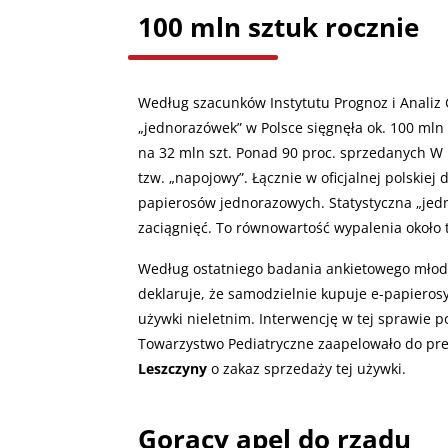
100 mln sztuk rocznie
Według szacunków Instytutu Prognoz i Analiz 
„jednorazówek” w Polsce sięgnęła ok. 100 mln
na 32 mln szt. Ponad 90 proc. sprzedanych W
tzw. „napojowy”. Łącznie w oficjalnej polskiej
papierosów jednorazowych. Statystyczna „jedno
zaciągnięć. To równowartość wypalenia około 
Według ostatniego badania ankietowego młodz
deklaruje, że samodzielnie kupuje e-papieros
używki nieletnim. Interwencję w tej sprawie p
Towarzystwo Pediatryczne zaapelowało do pr
Leszczyny
o zakaz sprzedaży tej używki.
Gorący apel do rządu