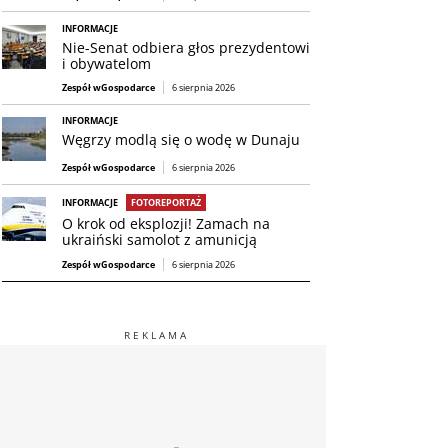
INFORMACJE
Nie-Senat odbiera głos prezydentowi
i obywatelom
Zespół wGospodarce
6 sierpnia 2026
INFORMACJE
Węgrzy modlą się o wodę w Dunaju
Zespół wGospodarce
6 sierpnia 2026
INFORMACJE
FOTOREPORTAŻ
O krok od eksplozji! Zamach na
ukraiński samolot z amunicją
Zespół wGospodarce
6 sierpnia 2026