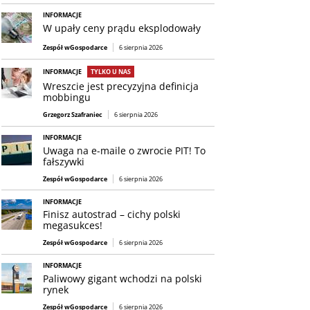
INFORMACJE
W upały ceny prądu eksplodowały
Zespół wGospodarce
6 sierpnia 2026
INFORMACJE
TYLKO U NAS
Wreszcie jest precyzyjna definicja
mobbingu
Grzegorz Szafraniec
6 sierpnia 2026
INFORMACJE
Uwaga na e-maile o zwrocie PIT! To
fałszywki
Zespół wGospodarce
6 sierpnia 2026
INFORMACJE
Finisz autostrad – cichy polski
megasukces!
Zespół wGospodarce
6 sierpnia 2026
INFORMACJE
Paliwowy gigant wchodzi na polski
rynek
Zespół wGospodarce
6 sierpnia 2026