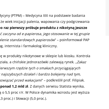
dycyny (PTPM) – Medycyna XXI na podstawie badania
 że wiek inicjacji palenia, wapowania czy podgrzewania
 po raz pierwszy próbuje produktu z nikotyną jeszcze
ć zaczyna od e-papierosa, jego stosowanie w tej grupie
 palenie standardowych papierosów
” – poinformował PAP
g, internista i farmakolog kliniczny.
ię w produkty nikotynowe w sklepie lub kiosku. Kontrola
iała, a chińskie jednorazówki zalewają rynek. „
Zakaz
erwszym rzędzie tych o smakach przyciągających
k najszybszych działań i bardzo bolejemy nad tym,
rozwiązać przed wakacjami
” – podkreślił prof. Filipiak.
ponad 1,2 mld zł
. Z danych serwisu Statista wynika,
o 5,5 proc r/r. W Polsce dynamika wzrostu jest wyższa
 proc.) i Słowacji (5,0 proc.).