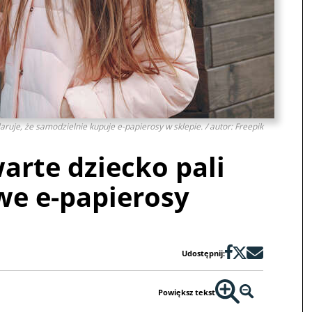
ruje, że samodzielnie kupuje e-papierosy w sklepie. / autor: Freepik
arte dziecko pali
we e-papierosy
Udostępnij:
Powiększ tekst