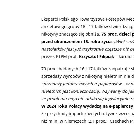
Eksperci Polskiego Towarzystwa Postępów Me
ankietowego grupy 16 i 17-latków stwierdzają,
nikotyny znacząco się obniża.
75 proc. dzieci
przed ukończeniem 15. roku życia
. „
Większoś
nastolatków jest już trzykrotnie częstsze niż
prezes PTPM prof.
Krzysztof Filipiak
– kardiolo
70 proc. badanych 16 i 17-latków zaopatruje s
sprzedaży wyrobów z nikotyną nieletnim nie dz
sprzedaży jednorazowych e-papierosów – w pi
nieletnich jest koniecznością. Wzywamy do ja
że problemu tego nie udało się legislacyjnie 
W 2024 roku Polacy wydadzą na e-papierosy 
że przychody importerów tych używek wzrosną 
niż m.in. w Niemczech (2,1 proc.), Czechach (4,3