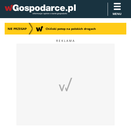
MENU
NIE PRZEGAP
Chiński potop na polskich drogach