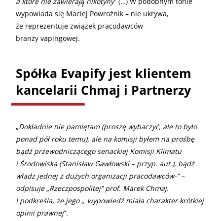
a które nie zawierają̨ nikotyny
” (…) W podobnym tonie
wypowiada się Maciej Powroźnik – nie ukrywa,
że reprezentuje związek pracodawców
branży vapingowej.
Spółka Evapify jest klientem
kancelarii Chmaj i Partnerzy
„
Dokładnie nie pamiętam (proszę wybaczyć, ale to było
ponad pół roku temu), ale na komisji byłem na prośbę
bądź przewodniczącego senackiej Komisji Klimatu
i Środowiska (Stanisław Gawłowski – przyp. aut.), bądź
władz jednej z dużych organizacji pracodawców-” –
odpisuje „Rzeczpospolitej” prof. Marek Chmaj.
I podkreśla, że jego „_wypowiedź miała charakter krótkiej
opinii prawnej
”.