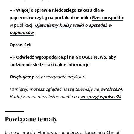
»» Więcej o sprawie niedoszłego zakazu dla e-
papierosów czytaj na portalu dziennika
Rzeczpospolita
:
w publikacji
Ujawniamy kulisy walki o sprzedaż e-
papierosów
Oprac. Sek
»» Odwiedź
wgospodarce.pl na GOOGLE NEWS
, aby
codziennie śledzić aktualne informacje
Dziękujemy
za przeczytanie artykułu!
Pamiętaj, możesz oglądać naszą telewizję na
wPolsce24
.
Buduj z nami niezależne media na
wesprzyj.wpolsce24
.
Powiązane tematy
biznes
branża tytoniowa
epapierosy
kancelaria Chmaj i