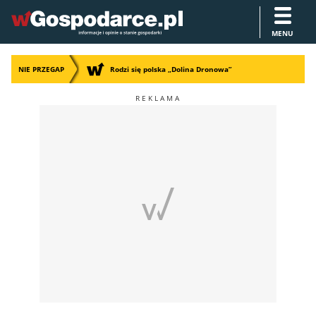
MENU
NIE PRZEGAP
Rodzi się polska „Dolina Dronowa”