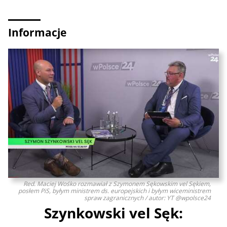
Informacje
Red. Maciej Wośko rozmawiał z Szymonem Sękowskim vel Sękiem,
posłem PiS, byłym ministrem ds. europejskich i byłym wiceministrem
spraw zagranicznych / autor: YT @wpolsce24
Szynkowski vel Sęk: