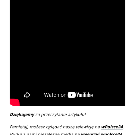
Dziękujemy
za przeczytanie artykułu!
Pamiętaj, możesz oglądać naszą telewizję na
wPolsce24
.
Buduj z nami niezależne media na
wesprzyj.wpolsce24
.