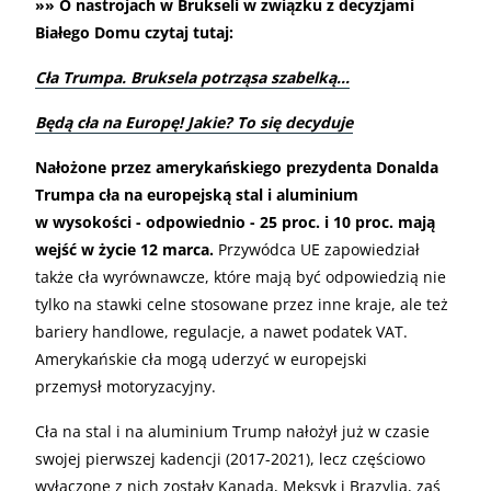
»» O nastrojach w Brukseli w związku z decyzjami
Białego Domu czytaj tutaj:
Cła Trumpa. Bruksela potrząsa szabelką…
Będą cła na Europę! Jakie? To się decyduje
Nałożone przez amerykańskiego prezydenta Donalda
Trumpa cła na europejską stal i aluminium
w wysokości - odpowiednio - 25 proc. i 10 proc. mają
wejść w życie 12 marca.
Przywódca UE zapowiedział
także cła wyrównawcze, które mają być odpowiedzią nie
tylko na stawki celne stosowane przez inne kraje, ale też
bariery handlowe, regulacje, a nawet podatek VAT.
Amerykańskie cła mogą uderzyć w europejski
przemysł motoryzacyjny.
Cła na stal i na aluminium Trump nałożył już w czasie
swojej pierwszej kadencji (2017-2021), lecz częściowo
wyłączone z nich zostały Kanada, Meksyk i Brazylia, zaś