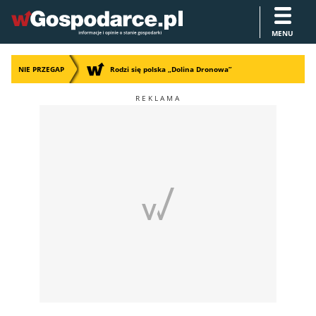
MENU
NIE PRZEGAP
Rodzi się polska „Dolina Dronowa”