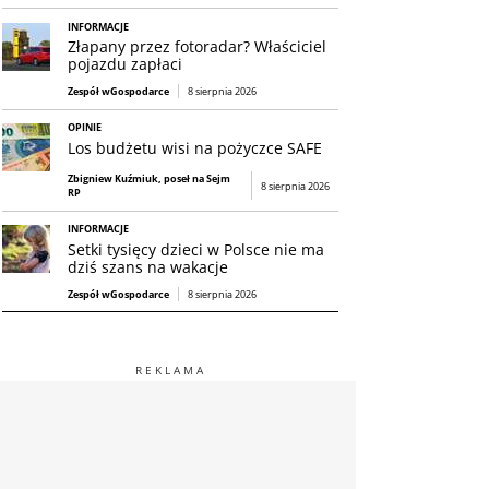
INFORMACJE
Złapany przez fotoradar? Właściciel
pojazdu zapłaci
Zespół wGospodarce
8 sierpnia 2026
OPINIE
Los budżetu wisi na pożyczce SAFE
Zbigniew Kuźmiuk, poseł na Sejm
8 sierpnia 2026
RP
INFORMACJE
Setki tysięcy dzieci w Polsce nie ma
dziś szans na wakacje
Zespół wGospodarce
8 sierpnia 2026