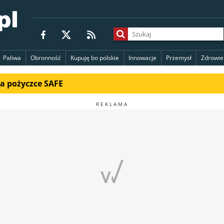
Paliwa
Obronność
Kupuję bo polskie
Innowacje
Przemysł
Zdrowie
na pożyczce SAFE