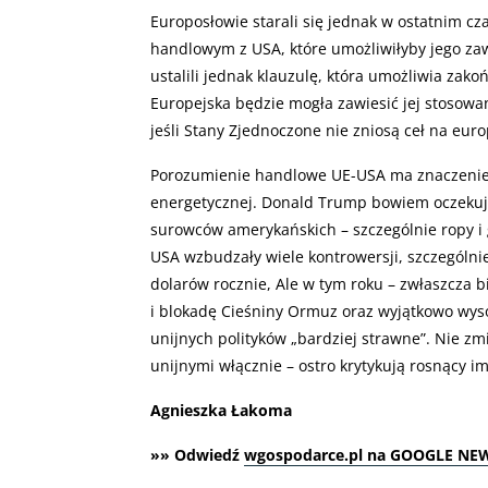
Europosłowie starali się jednak w ostatnim 
handlowym z USA, które umożliwiłyby jego zaw
ustalili jednak klauzulę, która umożliwia za
Europejska będzie mogła zawiesić jej stosow
jeśli Stany Zjednoczone nie zniosą ceł na euro
Porozumienie handlowe UE-USA ma znaczenie 
energetycznej. Donald Trump bowiem oczekuje
surowców amerykańskich – szczególnie ropy i 
USA wzbudzały wiele kontrowersji, szczególn
dolarów rocznie, Ale w tym roku – zwłaszcza 
i blokadę Cieśniny Ormuz oraz wyjątkowo wy
unijnych polityków „bardziej strawne”. Nie zmi
unijnymi włącznie – ostro krytykują rosnący i
Agnieszka Łakoma
»» Odwiedź
wgospodarce.pl na GOOGLE NE