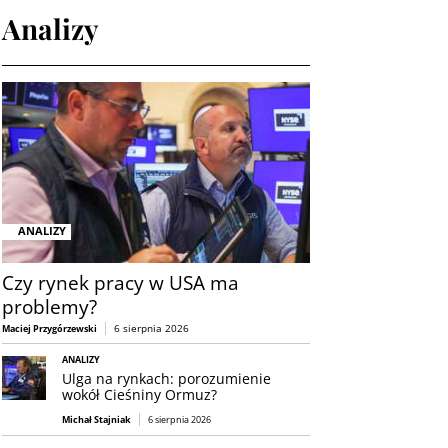
Analizy
ANALIZY
Czy rynek pracy w USA ma
problemy?
6 sierpnia 2026
Maciej Przygórzewski
ANALIZY
Ulga na rynkach: porozumienie
wokół Cieśniny Ormuz?
Michał Stajniak
6 sierpnia 2026