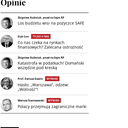
Opinie
Zbigniew Kuźmiuk, poseł na Sejm RP
Los budżetu wisi na pożyczce SAFE
Eryk Łon
TYLKO U NAS
Co nas czeka na rynkach
finansowych? Zalecana ostrożność
Zbigniew Kuźmiuk, poseł na Sejm RP
Katastrofa w podatkach! Domański
wszędzie pod kreską
Prof. Dariusz Gawin
WYWIAD
Hasło: „Warszawa”, odzew:
„Wolność”!
Mariusz Staniszewski
WYWIAD
Polacy przejmują zagraniczne marki