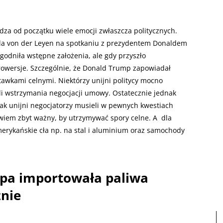
a od początku wiele emocji zwłaszcza politycznych.
ula von der Leyen na spotkaniu z prezydentem Donaldem
odniła wstępne założenia, ale gdy przyszło
trowersje. Szczególnie, że Donald Trump zapowiadał
stawkami celnymi. Niektórzy unijni politycy mocno
yli wstrzymania negocjacji umowy. Ostatecznie jednak
dnak unijni negocjatorzy musieli w pewnych kwestiach
wiem zbyt ważny, by utrzymywać spory celne. A dla
merykańskie cła np. na stal i aluminium oraz samochody
opa importowała paliwa
znie