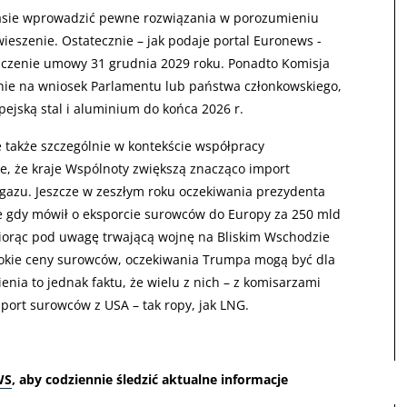
czasie wprowadzić pewne rozwiązania w porozumieniu
ieszenie. Ostatecznie – jak podaje portal Euronews -
kończenie umowy 31 grudnia 2029 roku. Ponadto Komisja
anie na wniosek Parlamentu lub państwa członkowskiego,
pejską stal i aluminium do końca 2026 r.
także szczególnie w kontekście współpracy
, że kraje Wspólnoty zwiększą znacząco import
gazu. Jeszcze w zeszłym roku oczekiwania prezydenta
ie gdy mówił o eksporcie surowców do Europy za 250 mld
biorąc pod uwagę trwającą wojnę na Bliskim Wschodzie
sokie ceny surowców, oczekiwania Trumpa mogą być dla
enia to jednak faktu, że wielu z nich – z komisarzami
mport surowców z USA – tak ropy, jak LNG.
WS
, aby codziennie śledzić aktualne informacje