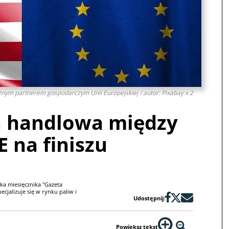
żnym partnerem gospodarczym Unii Europejskiej / autor: Pixabay x 2
 handlowa między
E na finiszu
ka miesięcznika "Gazeta
cjalizuje się w rynku paliw i
Udostępnij:
Powiększ tekst