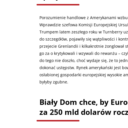
Porozumienie handlowe z Amerykanami wzbudz
Wprawdzie szefowa Komisji Europejskiej Urs
Trumpem latem zeszłego roku w Turnberry uzg
do szczegółów, pojawiły się wątpliwości i kon
przejecie Grenlandii i kilkakrotnie żonglował 
go za o krytykowali i wzywali do rewanżu – cz
do tego nie doszło, choć wydaje się, że to je
dokonać ustępstw. Rynek amerykański jest bo
osłabionej gospodarki europejskiej wysokie a
byłyby zgubne.
Biały Dom chce, by Eur
za 250 mld dolarów roc