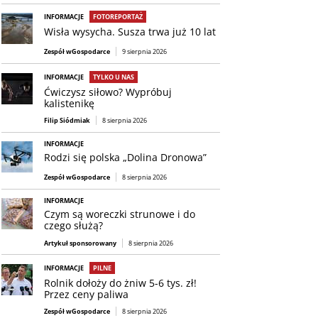
INFORMACJE
FOTOREPORTAŻ
Wisła wysycha. Susza trwa już 10 lat
Zespół wGospodarce
9 sierpnia 2026
INFORMACJE
TYLKO U NAS
Ćwiczysz siłowo? Wypróbuj
kalistenikę
Filip Siódmiak
8 sierpnia 2026
INFORMACJE
Rodzi się polska „Dolina Dronowa”
Zespół wGospodarce
8 sierpnia 2026
INFORMACJE
Czym są woreczki strunowe i do
czego służą?
Artykuł sponsorowany
8 sierpnia 2026
INFORMACJE
PILNE
Rolnik dołoży do żniw 5-6 tys. zł!
Przez ceny paliwa
Zespół wGospodarce
8 sierpnia 2026