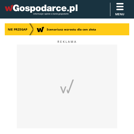
MENU
NIE PRZEGAP
Scenariusz wzrostu dla cen złota