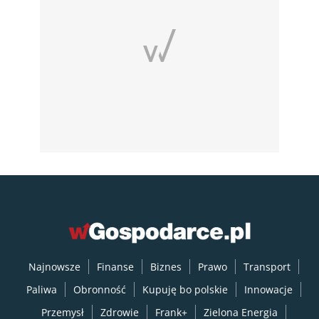
Najnowsze
Finanse
Biznes
Prawo
Transport
Paliwa
Obronność
Kupuję bo polskie
Innowacje
Przemysł
Zdrowie
Frank+
Zielona Energia