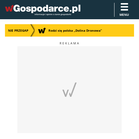
MENU
NIE PRZEGAP
Rodzi się polska „Dolina Dronowa”