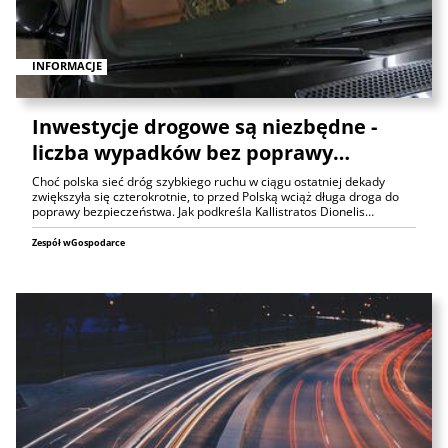
INFORMACJE
Inwestycje drogowe są niezbędne -
liczba wypadków bez poprawy…
Choć polska sieć dróg szybkiego ruchu w ciągu ostatniej dekady
zwiększyła się czterokrotnie, to przed Polską wciąż długa droga do
poprawy bezpieczeństwa. Jak podkreśla Kallistratos Dionelis…
Zespół wGospodarce