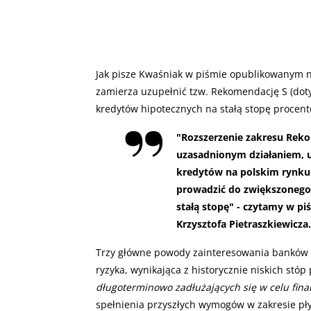
Jak pisze Kwaśniak w piśmie opublikowanym 
zamierza uzupełnić tzw. Rekomendację S (doty
kredytów hipotecznych na stałą stopę procen
"Rozszerzenie zakresu Rekom
uzasadnionym działaniem, 
kredytów na polskim rynk
prowadzić do zwiększonego
stałą stopę" - czytamy w p
Krzysztofa Pietraszkiewicza
.
Trzy główne powody zainteresowania banków t
ryzyka, wynikająca z historycznie niskich stóp
długoterminowo zadłużających się w celu fin
spełnienia przyszłych wymogów w zakresie pł