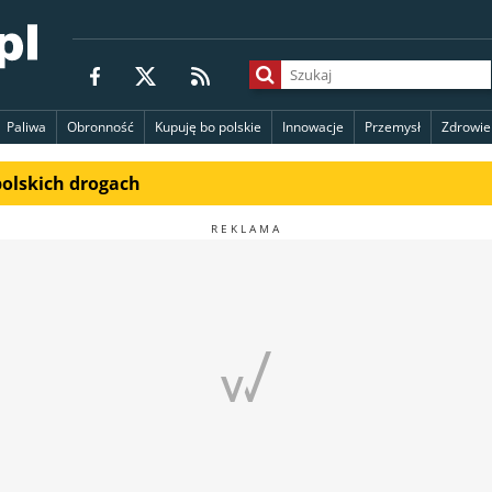
Paliwa
Obronność
Kupuję bo polskie
Innowacje
Przemysł
Zdrowie
polskich drogach