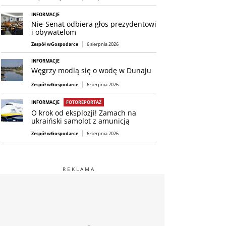
INFORMACJE
Nie-Senat odbiera głos prezydentowi
i obywatelom
Zespół wGospodarce
6 sierpnia 2026
INFORMACJE
Węgrzy modlą się o wodę w Dunaju
Zespół wGospodarce
6 sierpnia 2026
INFORMACJE
FOTOREPORTAŻ
O krok od eksplozji! Zamach na
ukraiński samolot z amunicją
Zespół wGospodarce
6 sierpnia 2026