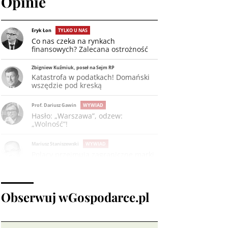
Opinie
Eryk Łon
TYLKO U NAS
Co nas czeka na rynkach
finansowych? Zalecana ostrożność
Zbigniew Kuźmiuk, poseł na Sejm RP
Katastrofa w podatkach! Domański
wszędzie pod kreską
Prof. Dariusz Gawin
WYWIAD
Hasło: „Warszawa”, odzew:
„Wolność”!
Mariusz Staniszewski
WYWIAD
Polacy przejmują zagraniczne marki
Mariusz Staniszewski
KOMENTARZ
Niemcy bankrutują i uciekają
Obserwuj wGospodarce.pl