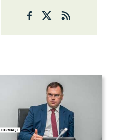
Analizy
ANALIZY
Czy rynek pracy w USA ma
problemy?
6 sierpnia 2026
Maciej Przygórzewski
ANALIZY
Ulga na rynkach: porozumienie
wokół Cieśniny Ormuz?
NFORMACJE
Michał Stajniak
6 sierpnia 2026
ANALIZY