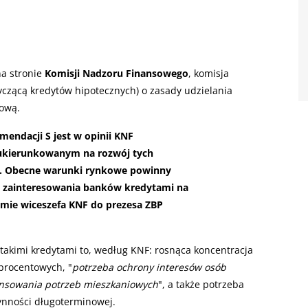
na stronie
Komisji Nadzoru Finansowego
, komisja
czącą kredytów hipotecznych) o zasady udzielania
tową.
endacji S jest w opinii KNF
ukierunkowanym na rozwój tych
u. Obecne warunki rynkowe powinny
 zainteresowania banków kredytami na
iśmie wiceszefa KNF do
prezesa ZBP
akimi kredytami to, według KNF: rosnąca koncentracja
 procentowych, "
potrzeba ochrony interesów osób
ansowania potrzeb mieszkaniowych
", a także potrzeba
ynności długoterminowej.