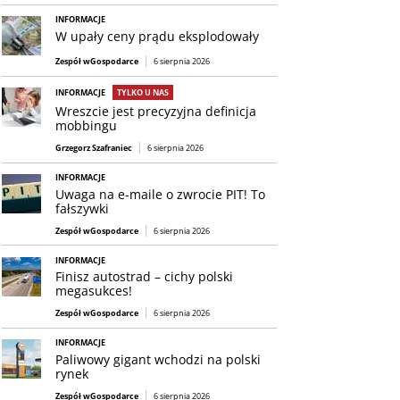
INFORMACJE
W upały ceny prądu eksplodowały
Zespół wGospodarce
6 sierpnia 2026
INFORMACJE
TYLKO U NAS
Wreszcie jest precyzyjna definicja
mobbingu
Grzegorz Szafraniec
6 sierpnia 2026
INFORMACJE
Uwaga na e-maile o zwrocie PIT! To
fałszywki
Zespół wGospodarce
6 sierpnia 2026
INFORMACJE
Finisz autostrad – cichy polski
megasukces!
Zespół wGospodarce
6 sierpnia 2026
INFORMACJE
Paliwowy gigant wchodzi na polski
rynek
Zespół wGospodarce
6 sierpnia 2026