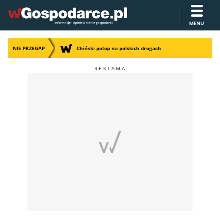
MENU
NIE PRZEGAP
Chiński potop na polskich drogach