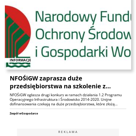
INFORMACJE
NFOŚiGW zaprasza duże
przedsiębiorstwa na szkolenie z…
NFOŚiGW ogłasza drugi konkurs w ramach działania 1.2 Programu
Operacyjnego Infrastruktura i Środowisko 2014-2020. Unijne
dofinansowania czekają na duże przedsiębiorstwa, które złożą…
Zespół wGospodarce
REKLAMA