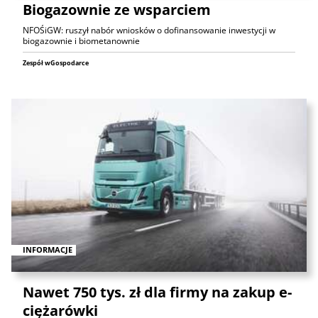
Biogazownie ze wsparciem
NFOŚiGW: ruszył nabór wniosków o dofinansowanie inwestycji w
biogazownie i biometanownie
Zespół wGospodarce
INFORMACJE
Nawet 750 tys. zł dla firmy na zakup e-
ciężarówki