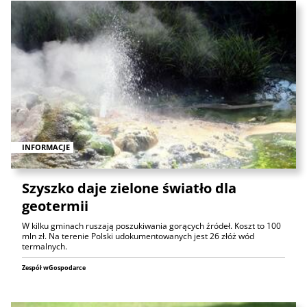
INFORMACJE
Szyszko daje zielone światło dla
geotermii
W kilku gminach ruszają poszukiwania gorących źródeł. Koszt to 100
mln zł. Na terenie Polski udokumentowanych jest 26 złóż wód
termalnych.
Zespół wGospodarce