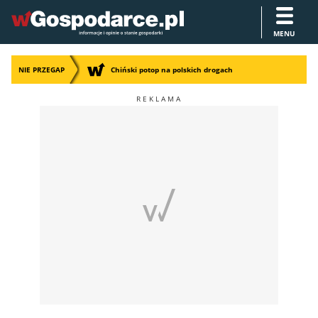
MENU
NIE PRZEGAP
Chiński potop na polskich drogach