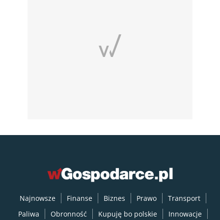
Najnowsze
Finanse
Biznes
Prawo
Transport
Paliwa
Obronność
Kupuję bo polskie
Innowacje