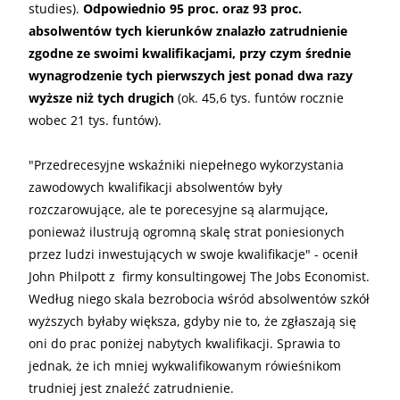
studies).
Odpowiednio 95 proc. oraz 93 proc.
absolwentów tych kierunków znalazło zatrudnienie
zgodne ze swoimi kwalifikacjami, przy czym średnie
wynagrodzenie tych pierwszych jest ponad dwa razy
wyższe niż tych drugich
(ok. 45,6 tys. funtów rocznie
wobec 21 tys. funtów).
"Przedrecesyjne wskaźniki niepełnego wykorzystania
zawodowych kwalifikacji absolwentów były
rozczarowujące, ale te porecesyjne są alarmujące,
ponieważ ilustrują ogromną skalę strat poniesionych
przez ludzi inwestujących w swoje kwalifikacje" - ocenił
John Philpott z firmy konsultingowej The Jobs Economist.
Według niego skala bezrobocia wśród absolwentów szkół
wyższych byłaby większa, gdyby nie to, że zgłaszają się
oni do prac poniżej nabytych kwalifikacji. Sprawia to
jednak, że ich mniej wykwalifikowanym rówieśnikom
trudniej jest znaleźć zatrudnienie.