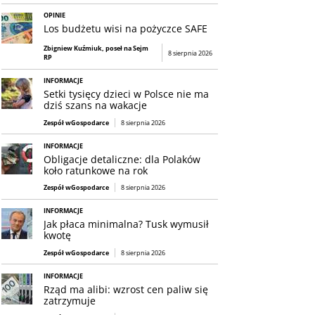
OPINIE
Los budżetu wisi na pożyczce SAFE
Zbigniew Kuźmiuk, poseł na Sejm
8 sierpnia 2026
RP
INFORMACJE
Setki tysięcy dzieci w Polsce nie ma
dziś szans na wakacje
Zespół wGospodarce
8 sierpnia 2026
INFORMACJE
Obligacje detaliczne: dla Polaków
koło ratunkowe na rok
Zespół wGospodarce
8 sierpnia 2026
INFORMACJE
Jak płaca minimalna? Tusk wymusił
kwotę
Zespół wGospodarce
8 sierpnia 2026
INFORMACJE
Rząd ma alibi: wzrost cen paliw się
zatrzymuje