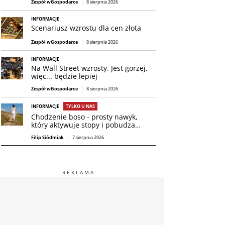
Zespół wGospodarce
8 sierpnia 2026
INFORMACJE
Scenariusz wzrostu dla cen złota
Zespół wGospodarce
8 sierpnia 2026
INFORMACJE
Na Wall Street wzrosty. Jest gorzej,
więc... będzie lepiej
Zespół wGospodarce
8 sierpnia 2026
INFORMACJE
TYLKO U NAS
Chodzenie boso - prosty nawyk,
który aktywuje stopy i pobudza…
Filip Siódmiak
7 sierpnia 2026