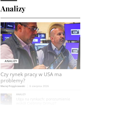
Analizy
ANALIZY
Czy rynek pracy w USA ma
problemy?
6 sierpnia 2026
Maciej Przygórzewski
ANALIZY
Ulga na rynkach: porozumienie
wokół Cieśniny Ormuz?
Michał Stajniak
6 sierpnia 2026