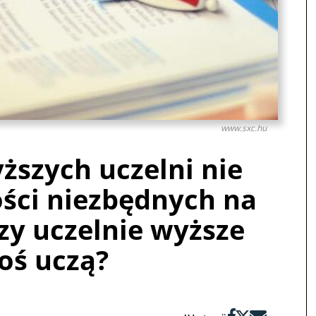
www.sxc.hu
ższych uczelni nie
ści niezbędnych na
zy uczelnie wyższe
oś uczą?