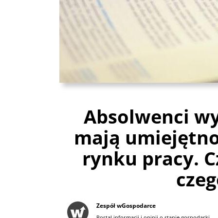
Absolwenci wy
mają umiejętno
rynku pracy. C
czeg
Zespół wGospodarce
Portal informacji i opinii o stanie gospodarki