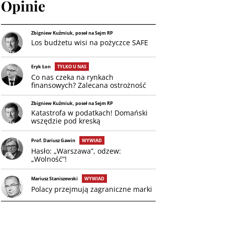
Opinie
Zbigniew Kuźmiuk, poseł na Sejm RP
Los budżetu wisi na pożyczce SAFE
Eryk Łon
TYLKO U NAS
Co nas czeka na rynkach
finansowych? Zalecana ostrożność
Zbigniew Kuźmiuk, poseł na Sejm RP
Katastrofa w podatkach! Domański
wszędzie pod kreską
Prof. Dariusz Gawin
WYWIAD
Hasło: „Warszawa”, odzew:
„Wolność”!
Mariusz Staniszewski
WYWIAD
Polacy przejmują zagraniczne marki