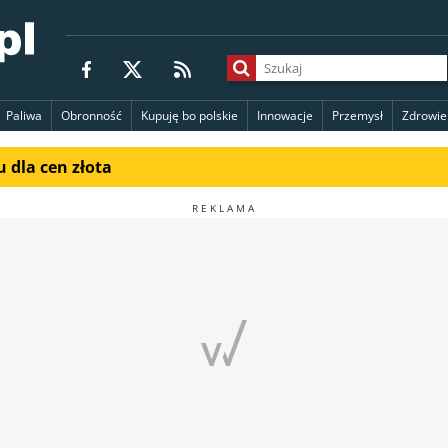
Paliwa
Obronność
Kupuję bo polskie
Innowacje
Przemysł
Zdrowie
 dla cen złota