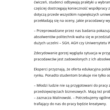
ćwiczeń, studenci odbywają praktyki u wybra
częściej dostrzegają konieczność współpracy z
dotyczą przede wszystkim największych uniwers
przekładają się na oceny, jakie pracodawcy w
– Przeprowadzane przez nas badania pokazują
absolwentów politechnik waha się w przedzial
dużych uczelni – SGH, AGH czy Uniwersytetu 
Zdecydowanie gorzej wygląda sytuacja w przyp
pracodawców jest zadowolonych z ich absolw
Eksperci przyznają, że oferta edukacyjna polsk
rynku. Ponadto studentom brakuje nie tylko od
– Młodzi ludzie nie są przygotowani do pracy 
przedsięwzięciach biznesowych. Mają też pr
– zaznacza Malinowski. – Potrzebujemy ogólne
trafiający do nas do pracy będzie kreatywny.