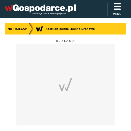
MENU
NIE PRZEGAP
Rodzi się polska „Dolina Dronowa”