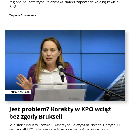
regionalnej Katarzyna Pełczyńska-Nałęcz zapowiada kolejną rewizję
KPO
Zespół wGospodarce
INFORMACJE
Jest problem? Korekty w KPO wciąż
bez zgody Brukseli
Minister funduszy i rozwoju Katarzyna Pełczyńska-Nałęcz: Decyzja KE
ws. rewizji KPO powinna zapaść w lipcu, najpóźniej w sierpniu