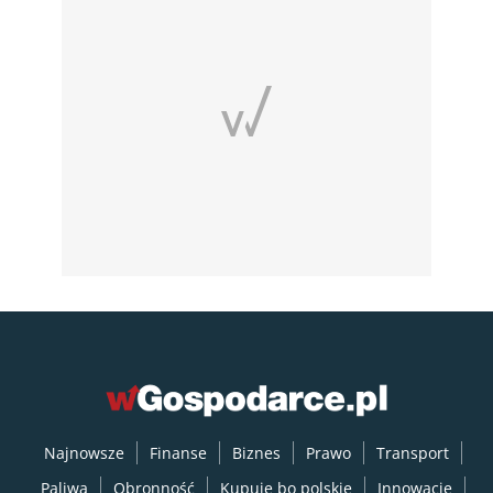
Najnowsze
Finanse
Biznes
Prawo
Transport
Paliwa
Obronność
Kupuję bo polskie
Innowacje