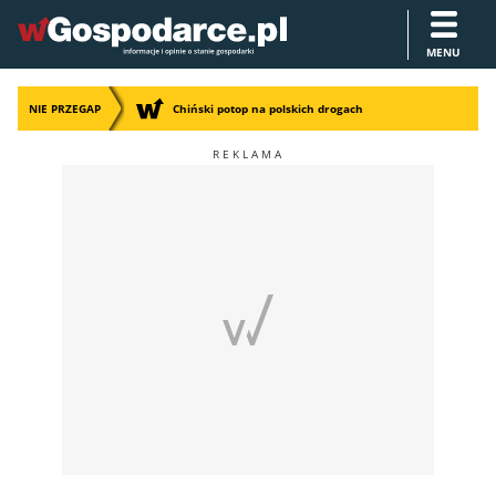
MENU
NIE PRZEGAP
Chiński potop na polskich drogach