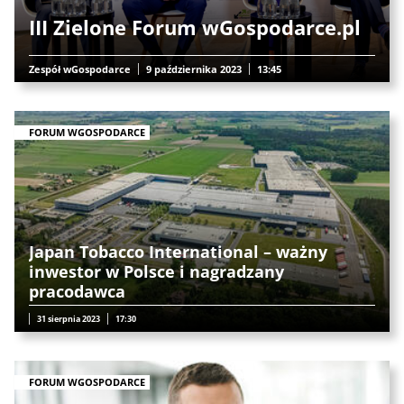
III Zielone Forum wGospodarce.pl
Zespół wGospodarce
9 października 2023
13:45
FORUM WGOSPODARCE
Japan Tobacco International – ważny
inwestor w Polsce i nagradzany
pracodawca
31 sierpnia 2023
17:30
FORUM WGOSPODARCE