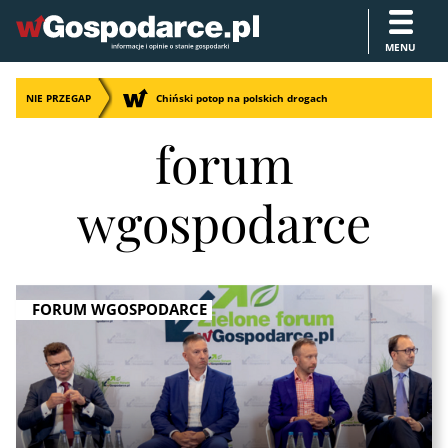
MENU
NIE PRZEGAP
Chiński potop na polskich drogach
forum
wgospodarce
FORUM WGOSPODARCE