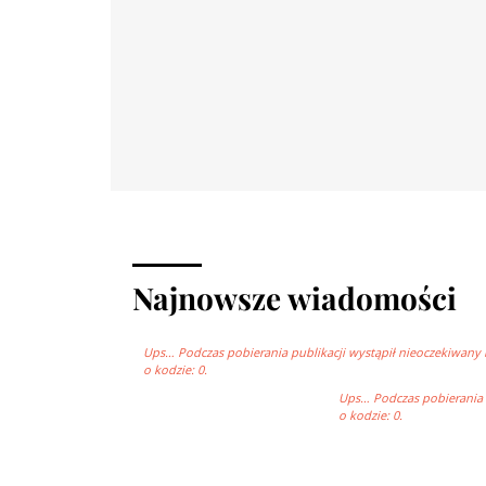
Najnowsze wiadomości
Ups… Podczas pobierania publikacji wystąpił nieoczekiwany 
o kodzie: 0.
Ups… Podczas pobierania p
o kodzie: 0.