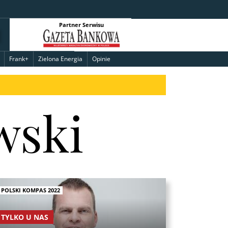
Partner Serwisu
Frank+
Zielona Energia
Opinie
wski
POLSKI KOMPAS 2022
TYLKO U NAS