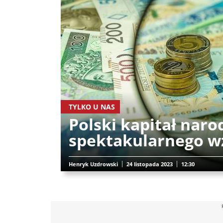
TYLKO U NAS
Polski kapitał naro
spektakularnego w
Henryk Uzdrowski
24 listopada 2023
12:30