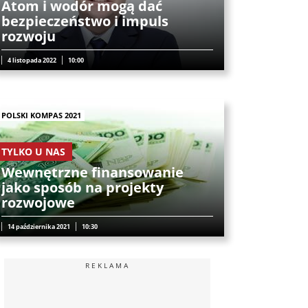
Atom i wodór mogą dać
bezpieczeństwo i impuls
rozwoju
4 listopada 2022
10:00
POLSKI KOMPAS 2021
TYLKO U NAS
Wewnętrzne finansowanie
jako sposób na projekty
rozwojowe
14 października 2021
10:30
REKLAMA