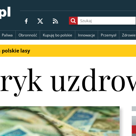
Paliwa
Obronność
Kupuję bo polskie
Innowacje
Przemysł
Zdrowie
polskie lasy
ryk uzdro