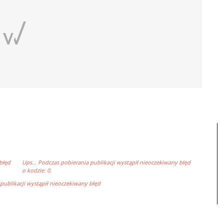
błęd
Ups… Podczas pobierania publikacji wystąpił nieoczekiwany błęd
o kodzie: 0.
ublikacji wystąpił nieoczekiwany błęd