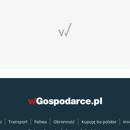
o
Transport
Paliwa
Obronność
Kupuję bo polskie
Inn