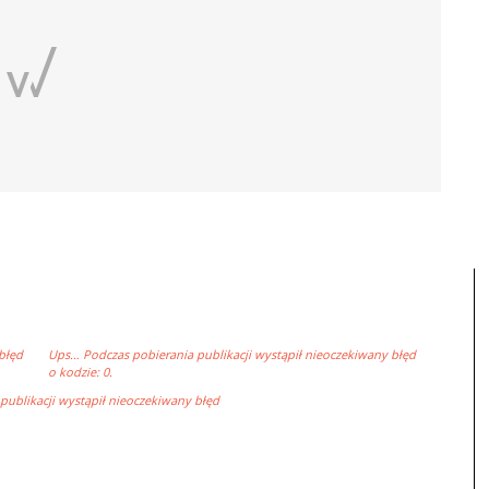
błęd
Ups… Podczas pobierania publikacji wystąpił nieoczekiwany błęd
o kodzie: 0.
ublikacji wystąpił nieoczekiwany błęd