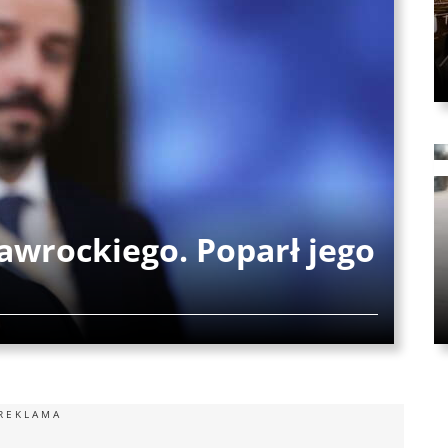
awrockiego. Poparł jego
REKLAMA