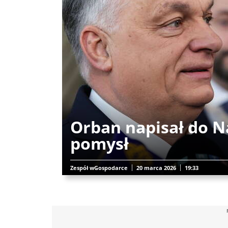
Orban napisał do N
pomysł
Zespół wGospodarce
20 marca 2026
19:33