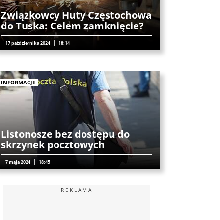
Związkowcy Huty Częstochowa
do Tuska: Celem zamknięcie?
17 października 2024
18:14
INFORMACJE
Listonosze bez dostępu do
skrzynek pocztowych
7 maja 2024
18:45
REKLAMA