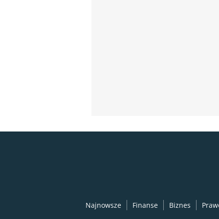
Najnowsze
Finanse
Biznes
Praw