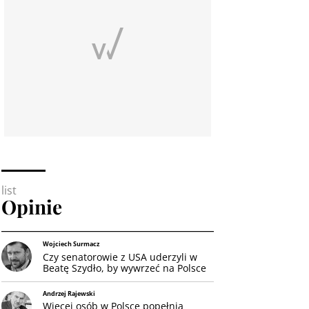
list
Opinie
Wojciech Surmacz
Czy senatorowie z USA uderzyli w
Beatę Szydło, by wywrzeć na Polsce
presję w sprawie zakupu systemu
Patriot?
Andrzej Rajewski
Więcej osób w Polsce popełnia