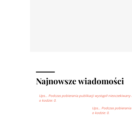
Najnowsze wiadomości
Ups… Podczas pobierania publikacji wystąpił nieoczekiwany 
o kodzie: 0.
Ups… Podczas pobierania p
o kodzie: 0.