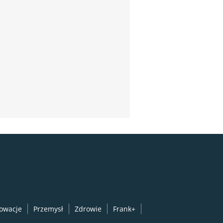
owacje
Przemysł
Zdrowie
Frank+