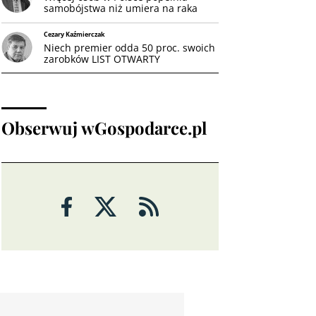
samobójstwa niż umiera na raka
piersi. Psychiatrzy występują
przeciwko cięciom w opiece LIST
Cezary Kaźmierczak
OTWARTY
Niech premier odda 50 proc. swoich
zarobków LIST OTWARTY
Obserwuj wGospodarce.pl